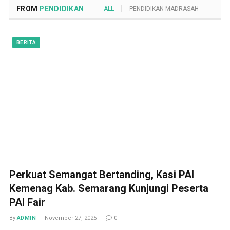
FROM
PENDIDIKAN
ALL
PENDIDIKAN MADRASAH
POND
BERITA
Perkuat Semangat Bertanding, Kasi PAI
Kemenag Kab. Semarang Kunjungi Peserta
PAI Fair
By
ADMIN
November 27, 2025
0