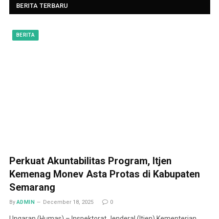
BERITA TERBARU
BERITA
Perkuat Akuntabilitas Program, Itjen
Kemenag Monev Asta Protas di Kabupaten
Semarang
By
ADMIN
December 18, 2025
0
Ungaran (Humas) – Inspektorat Jenderal (Itjen) Kementerian