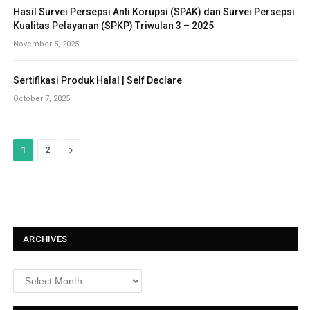
Hasil Survei Persepsi Anti Korupsi (SPAK) dan Survei Persepsi
Kualitas Pelayanan (SPKP) Triwulan 3 – 2025
November 5, 2025
Sertifikasi Produk Halal | Self Declare
October 7, 2025
N
1
2
e
x
t
ARCHIVES