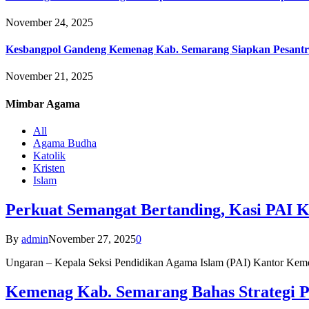
November 24, 2025
Kesbangpol Gandeng Kemenag Kab. Semarang Siapkan Pesantr
November 21, 2025
Mimbar
Agama
All
Agama Budha
Katolik
Kristen
Islam
Perkuat Semangat Bertanding, Kasi PAI 
By
admin
November 27, 2025
0
Ungaran – Kepala Seksi Pendidikan Agama Islam (PAI) Kantor K
Kemenag Kab. Semarang Bahas Strategi P