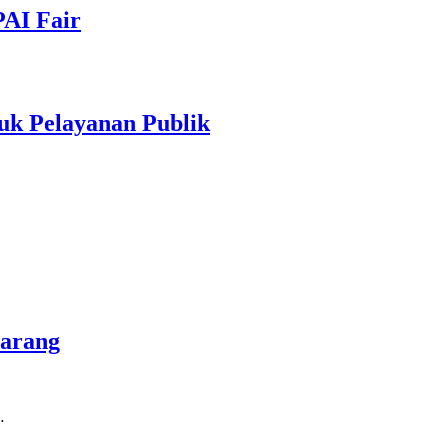
PAI Fair
uk Pelayanan Publik
marang
…