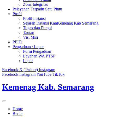
Zona Integritas
Pelayanan Terpadu Satu Pintu
Profil
Profil Instansi
Sejarah Instansi KanKemenag Kab Semarang
Tugas dan Fungsi
Tautan
Visi Misi
PPID
Pengaduan / Lapor
Form Pengaduan
Layanan WA PTSP
Lapor
Facebook
X (Twitter)
Instagram
Facebook
Instagram
YouTube
TikTok
Kemenag Kab. Semarang
Home
Berita