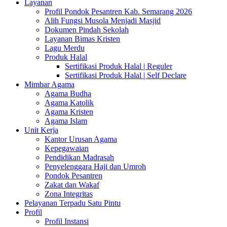
Layanan
Profil Pondok Pesantren Kab. Semarang 2026
Alih Fungsi Musola Menjadi Masjid
Dokumen Pindah Sekolah
Layanan Bimas Kristen
Lagu Merdu
Produk Halal
Sertifikasi Produk Halal | Reguler
Sertifikasi Produk Halal | Self Declare
Mimbar Agama
Agama Budha
Agama Katolik
Agama Kristen
Agama Islam
Unit Kerja
Kantor Urusan Agama
Kepegawaian
Pendidikan Madrasah
Penyelenggara Haji dan Umroh
Pondok Pesantren
Zakat dan Wakaf
Zona Integritas
Pelayanan Terpadu Satu Pintu
Profil
Profil Instansi