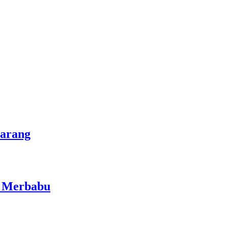
marang
i Merbabu