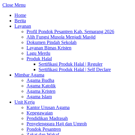
Close Menu
Home
Berita
Layanan
Profil Pondok Pesantren Kab. Semarang 2026
Alih Fungsi Musola Menjadi Masjid
Dokumen Pindah Sekolah
Layanan Bimas Kristen
Lagu Merdu
Produk Halal
Sertifikasi Produk Halal | Reguler
Sertifikasi Produk Halal | Self Declare
Mimbar Agama
Agama Budha
Agama Katolik
Agama Kristen
Agama Islam
Unit Kerja
Kantor Urusan Agama
Kepegawaian
Pendidikan Madrasah
Penyelenggara Haji dan Umroh
Pondok Pesantren
Zakat dan Wakaf