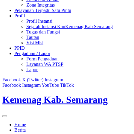
Zona Integritas
Pelayanan Terpadu Satu Pintu
Profil
Profil Instansi
Sejarah Instansi KanKemenag Kab Semarang
Tugas dan Fungsi
Tautan
Visi Misi
PPID
Pengaduan / Lapor
Form Pengaduan
Layanan WA PTSP
Lapor
Facebook
X (Twitter)
Instagram
Facebook
Instagram
YouTube
TikTok
Kemenag Kab. Semarang
Home
Berita