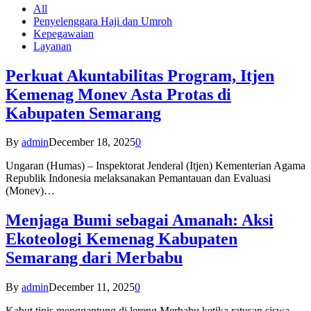
All
Penyelenggara Haji dan Umroh
Kepegawaian
Layanan
Perkuat Akuntabilitas Program, Itjen
Kemenag Monev Asta Protas di
Kabupaten Semarang
By
admin
December 18, 2025
0
Ungaran (Humas) – Inspektorat Jenderal (Itjen) Kementerian Agama
Republik Indonesia melaksanakan Pemantauan dan Evaluasi
(Monev)…
Menjaga Bumi sebagai Amanah: Aksi
Ekoteologi Kemenag Kabupaten
Semarang dari Merbabu
By
admin
December 11, 2025
0
Kabut tipis menggantung di lereng Merbabu ketika ratusan siswa-