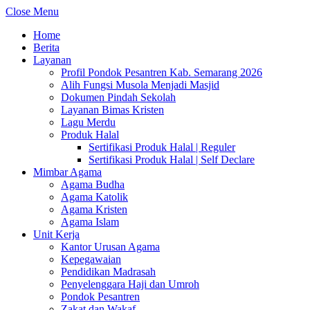
Close Menu
Home
Berita
Layanan
Profil Pondok Pesantren Kab. Semarang 2026
Alih Fungsi Musola Menjadi Masjid
Dokumen Pindah Sekolah
Layanan Bimas Kristen
Lagu Merdu
Produk Halal
Sertifikasi Produk Halal | Reguler
Sertifikasi Produk Halal | Self Declare
Mimbar Agama
Agama Budha
Agama Katolik
Agama Kristen
Agama Islam
Unit Kerja
Kantor Urusan Agama
Kepegawaian
Pendidikan Madrasah
Penyelenggara Haji dan Umroh
Pondok Pesantren
Zakat dan Wakaf