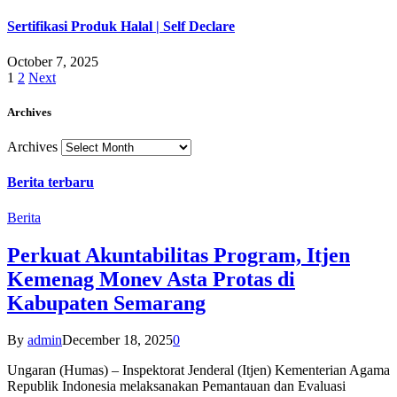
Sertifikasi Produk Halal | Self Declare
October 7, 2025
1
2
Next
Archives
Archives
Berita terbaru
Berita
Perkuat Akuntabilitas Program, Itjen
Kemenag Monev Asta Protas di
Kabupaten Semarang
By
admin
December 18, 2025
0
Ungaran (Humas) – Inspektorat Jenderal (Itjen) Kementerian Agama
Republik Indonesia melaksanakan Pemantauan dan Evaluasi