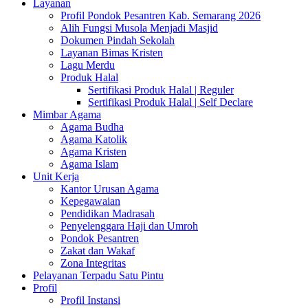
Layanan
Profil Pondok Pesantren Kab. Semarang 2026
Alih Fungsi Musola Menjadi Masjid
Dokumen Pindah Sekolah
Layanan Bimas Kristen
Lagu Merdu
Produk Halal
Sertifikasi Produk Halal | Reguler
Sertifikasi Produk Halal | Self Declare
Mimbar Agama
Agama Budha
Agama Katolik
Agama Kristen
Agama Islam
Unit Kerja
Kantor Urusan Agama
Kepegawaian
Pendidikan Madrasah
Penyelenggara Haji dan Umroh
Pondok Pesantren
Zakat dan Wakaf
Zona Integritas
Pelayanan Terpadu Satu Pintu
Profil
Profil Instansi