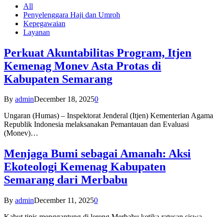
All
Penyelenggara Haji dan Umroh
Kepegawaian
Layanan
Perkuat Akuntabilitas Program, Itjen
Kemenag Monev Asta Protas di
Kabupaten Semarang
By
admin
December 18, 2025
0
Ungaran (Humas) – Inspektorat Jenderal (Itjen) Kementerian Agama
Republik Indonesia melaksanakan Pemantauan dan Evaluasi
(Monev)…
Menjaga Bumi sebagai Amanah: Aksi
Ekoteologi Kemenag Kabupaten
Semarang dari Merbabu
By
admin
December 11, 2025
0
Kabut tipis menggantung di lereng Merbabu ketika ratusan siswa-