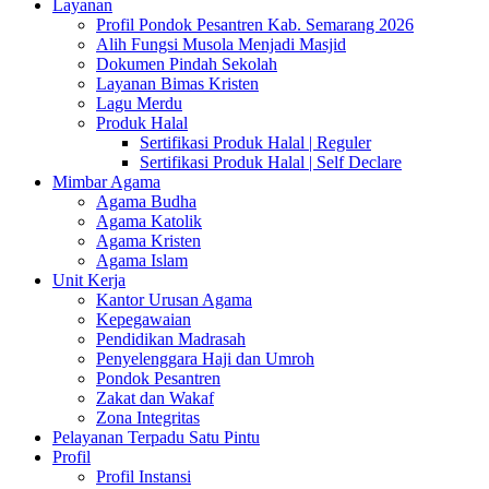
Layanan
Profil Pondok Pesantren Kab. Semarang 2026
Alih Fungsi Musola Menjadi Masjid
Dokumen Pindah Sekolah
Layanan Bimas Kristen
Lagu Merdu
Produk Halal
Sertifikasi Produk Halal | Reguler
Sertifikasi Produk Halal | Self Declare
Mimbar Agama
Agama Budha
Agama Katolik
Agama Kristen
Agama Islam
Unit Kerja
Kantor Urusan Agama
Kepegawaian
Pendidikan Madrasah
Penyelenggara Haji dan Umroh
Pondok Pesantren
Zakat dan Wakaf
Zona Integritas
Pelayanan Terpadu Satu Pintu
Profil
Profil Instansi