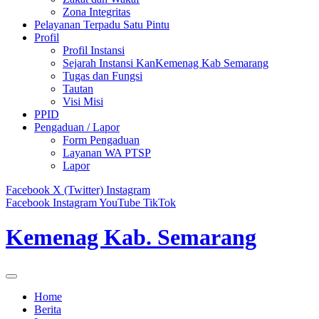
Zona Integritas
Pelayanan Terpadu Satu Pintu
Profil
Profil Instansi
Sejarah Instansi KanKemenag Kab Semarang
Tugas dan Fungsi
Tautan
Visi Misi
PPID
Pengaduan / Lapor
Form Pengaduan
Layanan WA PTSP
Lapor
Facebook
X (Twitter)
Instagram
Facebook
Instagram
YouTube
TikTok
Kemenag Kab. Semarang
Home
Berita