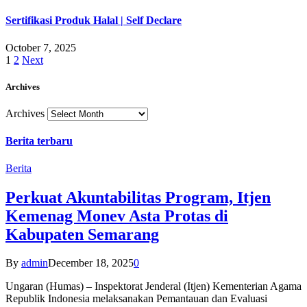
Sertifikasi Produk Halal | Self Declare
October 7, 2025
1
2
Next
Archives
Archives
Berita terbaru
Berita
Perkuat Akuntabilitas Program, Itjen
Kemenag Monev Asta Protas di
Kabupaten Semarang
By
admin
December 18, 2025
0
Ungaran (Humas) – Inspektorat Jenderal (Itjen) Kementerian Agama
Republik Indonesia melaksanakan Pemantauan dan Evaluasi