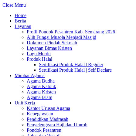
Close Menu
Home
Berita
Layanan
Profil Pondok Pesantren Kab. Semarang 2026
Alih Fungsi Musola Menjadi Masjid
Dokumen Pindah Sekolah
Layanan Bimas Kristen
Lagu Merdu
Produk Halal
Sertifikasi Produk Halal | Reguler
Sertifikasi Produk Halal | Self Declare
Mimbar Agama
Agama Budha
Agama Katolik
Agama Kristen
Agama Islam
Unit Kerja
Kantor Urusan Agama
Kepegawaian
Pendidikan Madrasah
Penyelenggara Haji dan Umroh
Pondok Pesantren
Zakat dan Wakaf