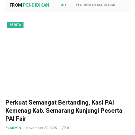
FROM
PENDIDIKAN
ALL
PENDIDIKAN MADRASAH
POND
BERITA
Perkuat Semangat Bertanding, Kasi PAI
Kemenag Kab. Semarang Kunjungi Peserta
PAI Fair
By
ADMIN
November 27, 2025
0