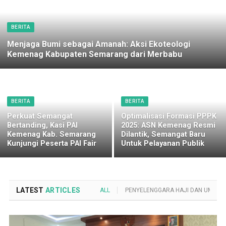
BERITA
Menjaga Bumi sebagai Amanah: Aksi Ekoteologi
Kemenag Kabupaten Semarang dari Merbabu
BERITA
BERITA
Perkuat Semangat
Optimalisasi Formasi PPPK
Bertanding, Kasi PAI
2025: ASN Kemenag Resmi
Kemenag Kab. Semarang
Dilantik, Semangat Baru
Kunjungi Peserta PAI Fair
Untuk Pelayanan Publik
LATEST
ARTICLES
ALL
PENYELENGGARA HAJI DAN UMROH