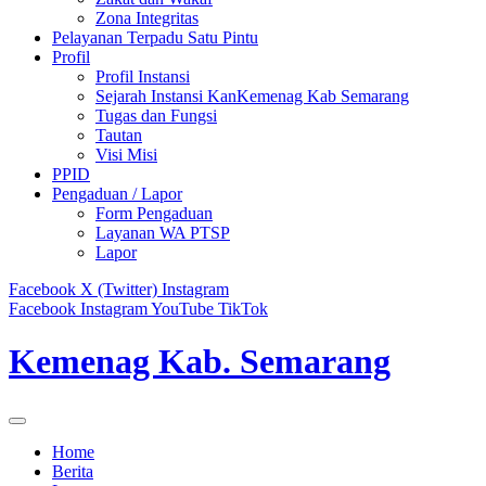
Zona Integritas
Pelayanan Terpadu Satu Pintu
Profil
Profil Instansi
Sejarah Instansi KanKemenag Kab Semarang
Tugas dan Fungsi
Tautan
Visi Misi
PPID
Pengaduan / Lapor
Form Pengaduan
Layanan WA PTSP
Lapor
Facebook
X (Twitter)
Instagram
Facebook
Instagram
YouTube
TikTok
Kemenag Kab. Semarang
Home
Berita