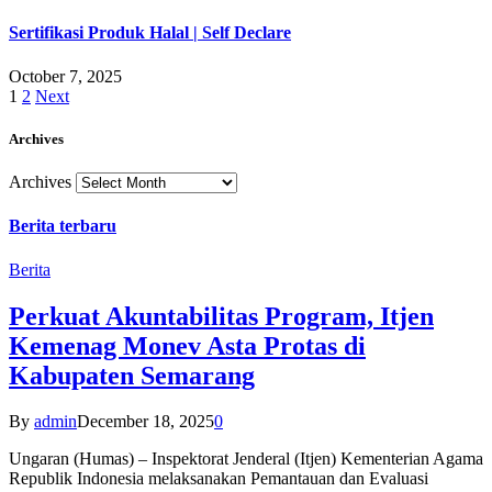
Sertifikasi Produk Halal | Self Declare
October 7, 2025
1
2
Next
Archives
Archives
Berita terbaru
Berita
Perkuat Akuntabilitas Program, Itjen
Kemenag Monev Asta Protas di
Kabupaten Semarang
By
admin
December 18, 2025
0
Ungaran (Humas) – Inspektorat Jenderal (Itjen) Kementerian Agama
Republik Indonesia melaksanakan Pemantauan dan Evaluasi