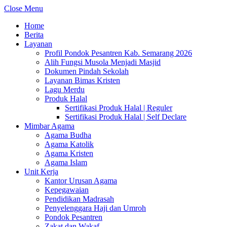
Close Menu
Home
Berita
Layanan
Profil Pondok Pesantren Kab. Semarang 2026
Alih Fungsi Musola Menjadi Masjid
Dokumen Pindah Sekolah
Layanan Bimas Kristen
Lagu Merdu
Produk Halal
Sertifikasi Produk Halal | Reguler
Sertifikasi Produk Halal | Self Declare
Mimbar Agama
Agama Budha
Agama Katolik
Agama Kristen
Agama Islam
Unit Kerja
Kantor Urusan Agama
Kepegawaian
Pendidikan Madrasah
Penyelenggara Haji dan Umroh
Pondok Pesantren
Zakat dan Wakaf