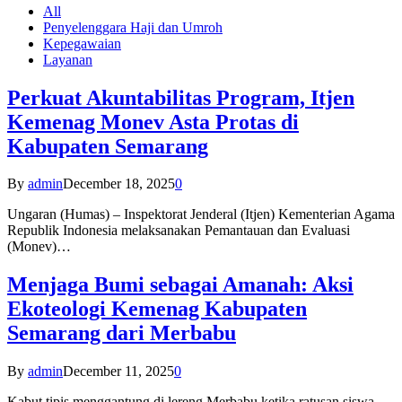
All
Penyelenggara Haji dan Umroh
Kepegawaian
Layanan
Perkuat Akuntabilitas Program, Itjen
Kemenag Monev Asta Protas di
Kabupaten Semarang
By
admin
December 18, 2025
0
Ungaran (Humas) – Inspektorat Jenderal (Itjen) Kementerian Agama
Republik Indonesia melaksanakan Pemantauan dan Evaluasi
(Monev)…
Menjaga Bumi sebagai Amanah: Aksi
Ekoteologi Kemenag Kabupaten
Semarang dari Merbabu
By
admin
December 11, 2025
0
Kabut tipis menggantung di lereng Merbabu ketika ratusan siswa-