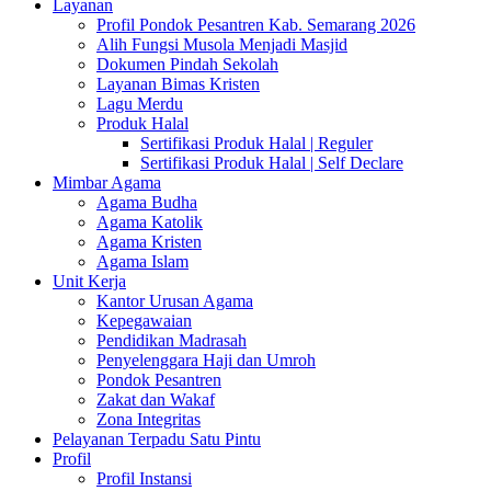
Layanan
Profil Pondok Pesantren Kab. Semarang 2026
Alih Fungsi Musola Menjadi Masjid
Dokumen Pindah Sekolah
Layanan Bimas Kristen
Lagu Merdu
Produk Halal
Sertifikasi Produk Halal | Reguler
Sertifikasi Produk Halal | Self Declare
Mimbar Agama
Agama Budha
Agama Katolik
Agama Kristen
Agama Islam
Unit Kerja
Kantor Urusan Agama
Kepegawaian
Pendidikan Madrasah
Penyelenggara Haji dan Umroh
Pondok Pesantren
Zakat dan Wakaf
Zona Integritas
Pelayanan Terpadu Satu Pintu
Profil
Profil Instansi