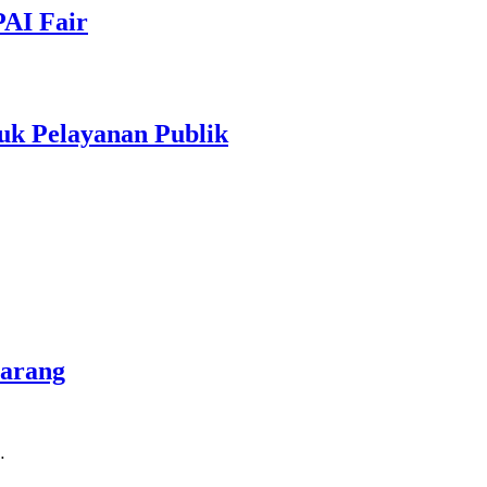
PAI Fair
uk Pelayanan Publik
marang
…