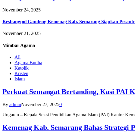
November 24, 2025
Kesbangpol Gandeng Kemenag Kab. Semarang Siapkan Pesantr
November 21, 2025
Mimbar
Agama
All
Agama Budha
Katolik
Kristen
Islam
Perkuat Semangat Bertanding, Kasi PAI 
By
admin
November 27, 2025
0
Ungaran – Kepala Seksi Pendidikan Agama Islam (PAI) Kantor K
Kemenag Kab. Semarang Bahas Strategi P