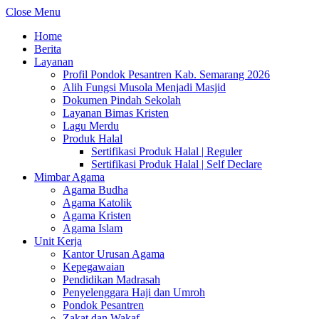
Close Menu
Home
Berita
Layanan
Profil Pondok Pesantren Kab. Semarang 2026
Alih Fungsi Musola Menjadi Masjid
Dokumen Pindah Sekolah
Layanan Bimas Kristen
Lagu Merdu
Produk Halal
Sertifikasi Produk Halal | Reguler
Sertifikasi Produk Halal | Self Declare
Mimbar Agama
Agama Budha
Agama Katolik
Agama Kristen
Agama Islam
Unit Kerja
Kantor Urusan Agama
Kepegawaian
Pendidikan Madrasah
Penyelenggara Haji dan Umroh
Pondok Pesantren
Zakat dan Wakaf