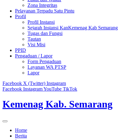
Zona Integritas
Pelayanan Terpadu Satu Pintu
Profil
Profil Instansi
Sejarah Instansi KanKemenag Kab Semarang
Tugas dan Fungsi
Tautan
Visi Misi
PPID
Pengaduan / Lapor
Form Pengaduan
Layanan WA PTSP
Lapor
Facebook
X (Twitter)
Instagram
Facebook
Instagram
YouTube
TikTok
Kemenag Kab. Semarang
Home
Berita