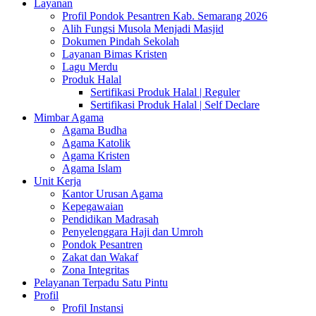
Layanan
Profil Pondok Pesantren Kab. Semarang 2026
Alih Fungsi Musola Menjadi Masjid
Dokumen Pindah Sekolah
Layanan Bimas Kristen
Lagu Merdu
Produk Halal
Sertifikasi Produk Halal | Reguler
Sertifikasi Produk Halal | Self Declare
Mimbar Agama
Agama Budha
Agama Katolik
Agama Kristen
Agama Islam
Unit Kerja
Kantor Urusan Agama
Kepegawaian
Pendidikan Madrasah
Penyelenggara Haji dan Umroh
Pondok Pesantren
Zakat dan Wakaf
Zona Integritas
Pelayanan Terpadu Satu Pintu
Profil
Profil Instansi