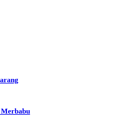
marang
i Merbabu