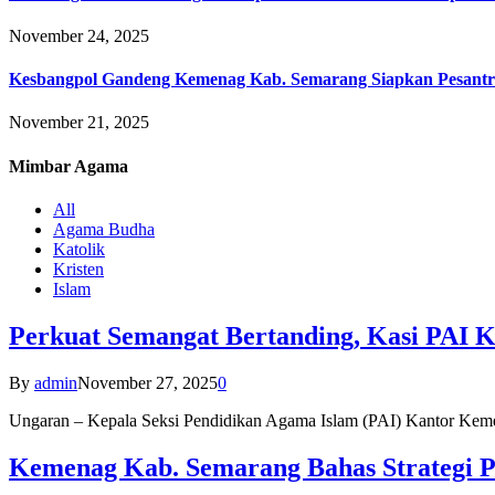
November 24, 2025
Kesbangpol Gandeng Kemenag Kab. Semarang Siapkan Pesantr
November 21, 2025
Mimbar
Agama
All
Agama Budha
Katolik
Kristen
Islam
Perkuat Semangat Bertanding, Kasi PAI 
By
admin
November 27, 2025
0
Ungaran – Kepala Seksi Pendidikan Agama Islam (PAI) Kantor K
Kemenag Kab. Semarang Bahas Strategi P