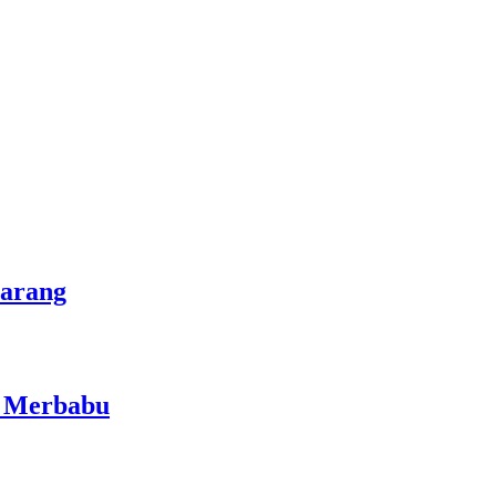
marang
i Merbabu