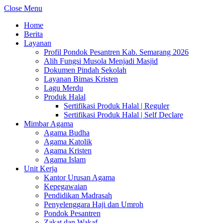
Close Menu
Home
Berita
Layanan
Profil Pondok Pesantren Kab. Semarang 2026
Alih Fungsi Musola Menjadi Masjid
Dokumen Pindah Sekolah
Layanan Bimas Kristen
Lagu Merdu
Produk Halal
Sertifikasi Produk Halal | Reguler
Sertifikasi Produk Halal | Self Declare
Mimbar Agama
Agama Budha
Agama Katolik
Agama Kristen
Agama Islam
Unit Kerja
Kantor Urusan Agama
Kepegawaian
Pendidikan Madrasah
Penyelenggara Haji dan Umroh
Pondok Pesantren
Zakat dan Wakaf