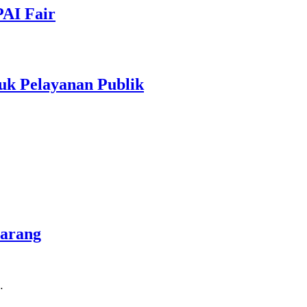
PAI Fair
uk Pelayanan Publik
marang
…