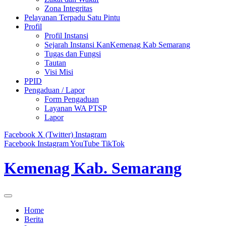
Zona Integritas
Pelayanan Terpadu Satu Pintu
Profil
Profil Instansi
Sejarah Instansi KanKemenag Kab Semarang
Tugas dan Fungsi
Tautan
Visi Misi
PPID
Pengaduan / Lapor
Form Pengaduan
Layanan WA PTSP
Lapor
Facebook
X (Twitter)
Instagram
Facebook
Instagram
YouTube
TikTok
Kemenag Kab. Semarang
Home
Berita