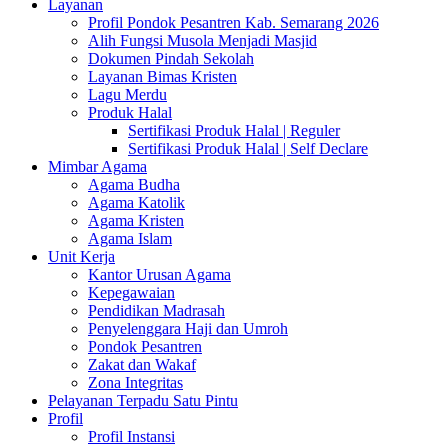
Layanan
Profil Pondok Pesantren Kab. Semarang 2026
Alih Fungsi Musola Menjadi Masjid
Dokumen Pindah Sekolah
Layanan Bimas Kristen
Lagu Merdu
Produk Halal
Sertifikasi Produk Halal | Reguler
Sertifikasi Produk Halal | Self Declare
Mimbar Agama
Agama Budha
Agama Katolik
Agama Kristen
Agama Islam
Unit Kerja
Kantor Urusan Agama
Kepegawaian
Pendidikan Madrasah
Penyelenggara Haji dan Umroh
Pondok Pesantren
Zakat dan Wakaf
Zona Integritas
Pelayanan Terpadu Satu Pintu
Profil
Profil Instansi