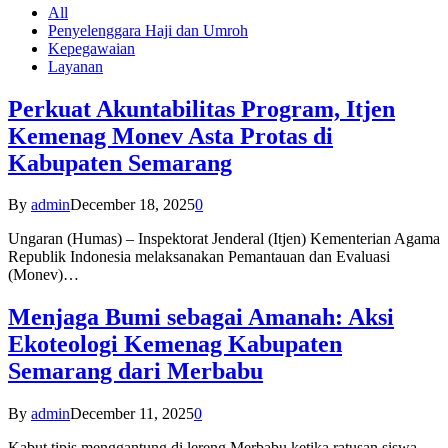
All
Penyelenggara Haji dan Umroh
Kepegawaian
Layanan
Perkuat Akuntabilitas Program, Itjen
Kemenag Monev Asta Protas di
Kabupaten Semarang
By
admin
December 18, 2025
0
Ungaran (Humas) – Inspektorat Jenderal (Itjen) Kementerian Agama
Republik Indonesia melaksanakan Pemantauan dan Evaluasi
(Monev)…
Menjaga Bumi sebagai Amanah: Aksi
Ekoteologi Kemenag Kabupaten
Semarang dari Merbabu
By
admin
December 11, 2025
0
Kabut tipis menggantung di lereng Merbabu ketika ratusan siswa-