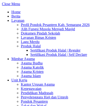
Close Menu
Home
Berita
Layanan
Profil Pondok Pesantren Kab. Semarang 2026
Alih Fungsi Musola Menjadi Masjid
Dokumen Pindah Sekolah
Layanan Bimas Kristen
Lagu Merdu
Produk Halal
Sertifikasi Produk Halal | Reguler
Sertifikasi Produk Halal | Self Declare
Mimbar Agama
Agama Budha
Agama Katolik
Agama Kristen
Agama Islam
Unit Kerja
Kantor Urusan Agama
Kepegawaian
Pendidikan Madrasah
Penyelenggara Haji dan Umroh
Pondok Pesantren
Zakat dan Wakaf