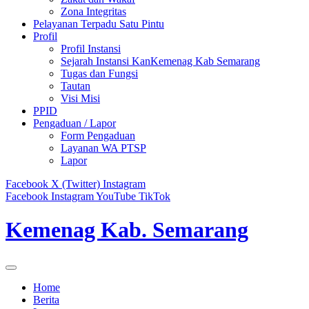
Zona Integritas
Pelayanan Terpadu Satu Pintu
Profil
Profil Instansi
Sejarah Instansi KanKemenag Kab Semarang
Tugas dan Fungsi
Tautan
Visi Misi
PPID
Pengaduan / Lapor
Form Pengaduan
Layanan WA PTSP
Lapor
Facebook
X (Twitter)
Instagram
Facebook
Instagram
YouTube
TikTok
Kemenag Kab. Semarang
Home
Berita