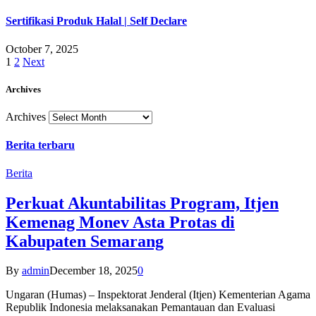
Sertifikasi Produk Halal | Self Declare
October 7, 2025
1
2
Next
Archives
Archives
Berita terbaru
Berita
Perkuat Akuntabilitas Program, Itjen
Kemenag Monev Asta Protas di
Kabupaten Semarang
By
admin
December 18, 2025
0
Ungaran (Humas) – Inspektorat Jenderal (Itjen) Kementerian Agama
Republik Indonesia melaksanakan Pemantauan dan Evaluasi