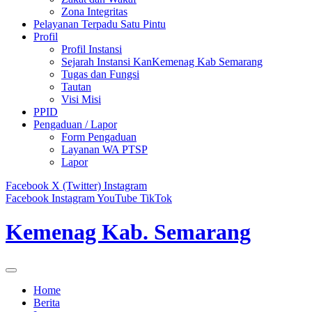
Zona Integritas
Pelayanan Terpadu Satu Pintu
Profil
Profil Instansi
Sejarah Instansi KanKemenag Kab Semarang
Tugas dan Fungsi
Tautan
Visi Misi
PPID
Pengaduan / Lapor
Form Pengaduan
Layanan WA PTSP
Lapor
Facebook
X (Twitter)
Instagram
Facebook
Instagram
YouTube
TikTok
Kemenag Kab. Semarang
Home
Berita