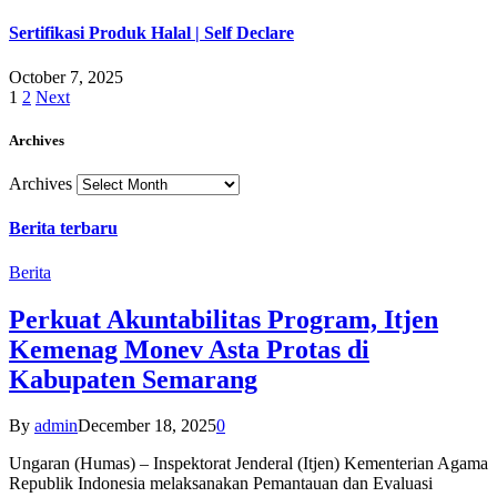
Sertifikasi Produk Halal | Self Declare
October 7, 2025
1
2
Next
Archives
Archives
Berita terbaru
Berita
Perkuat Akuntabilitas Program, Itjen
Kemenag Monev Asta Protas di
Kabupaten Semarang
By
admin
December 18, 2025
0
Ungaran (Humas) – Inspektorat Jenderal (Itjen) Kementerian Agama
Republik Indonesia melaksanakan Pemantauan dan Evaluasi