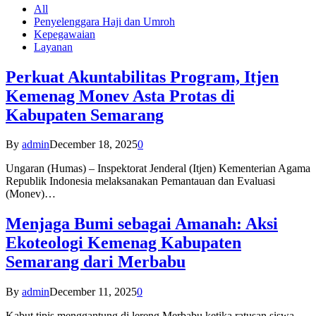
All
Penyelenggara Haji dan Umroh
Kepegawaian
Layanan
Perkuat Akuntabilitas Program, Itjen
Kemenag Monev Asta Protas di
Kabupaten Semarang
By
admin
December 18, 2025
0
Ungaran (Humas) – Inspektorat Jenderal (Itjen) Kementerian Agama
Republik Indonesia melaksanakan Pemantauan dan Evaluasi
(Monev)…
Menjaga Bumi sebagai Amanah: Aksi
Ekoteologi Kemenag Kabupaten
Semarang dari Merbabu
By
admin
December 11, 2025
0
Kabut tipis menggantung di lereng Merbabu ketika ratusan siswa-