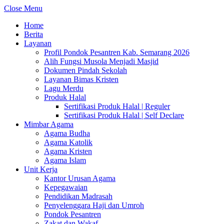
Close Menu
Home
Berita
Layanan
Profil Pondok Pesantren Kab. Semarang 2026
Alih Fungsi Musola Menjadi Masjid
Dokumen Pindah Sekolah
Layanan Bimas Kristen
Lagu Merdu
Produk Halal
Sertifikasi Produk Halal | Reguler
Sertifikasi Produk Halal | Self Declare
Mimbar Agama
Agama Budha
Agama Katolik
Agama Kristen
Agama Islam
Unit Kerja
Kantor Urusan Agama
Kepegawaian
Pendidikan Madrasah
Penyelenggara Haji dan Umroh
Pondok Pesantren
Zakat dan Wakaf