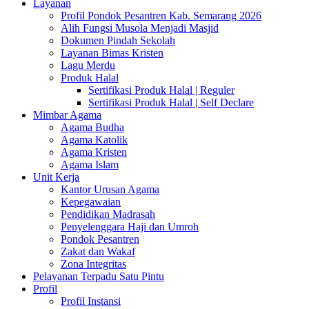
Layanan
Profil Pondok Pesantren Kab. Semarang 2026
Alih Fungsi Musola Menjadi Masjid
Dokumen Pindah Sekolah
Layanan Bimas Kristen
Lagu Merdu
Produk Halal
Sertifikasi Produk Halal | Reguler
Sertifikasi Produk Halal | Self Declare
Mimbar Agama
Agama Budha
Agama Katolik
Agama Kristen
Agama Islam
Unit Kerja
Kantor Urusan Agama
Kepegawaian
Pendidikan Madrasah
Penyelenggara Haji dan Umroh
Pondok Pesantren
Zakat dan Wakaf
Zona Integritas
Pelayanan Terpadu Satu Pintu
Profil
Profil Instansi