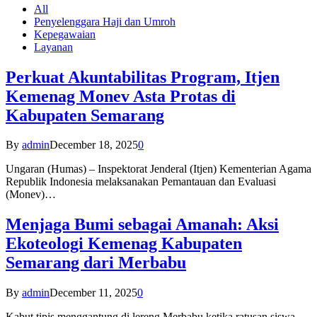
All
Penyelenggara Haji dan Umroh
Kepegawaian
Layanan
Perkuat Akuntabilitas Program, Itjen
Kemenag Monev Asta Protas di
Kabupaten Semarang
By
admin
December 18, 2025
0
Ungaran (Humas) – Inspektorat Jenderal (Itjen) Kementerian Agama
Republik Indonesia melaksanakan Pemantauan dan Evaluasi
(Monev)…
Menjaga Bumi sebagai Amanah: Aksi
Ekoteologi Kemenag Kabupaten
Semarang dari Merbabu
By
admin
December 11, 2025
0
Kabut tipis menggantung di lereng Merbabu ketika ratusan siswa-