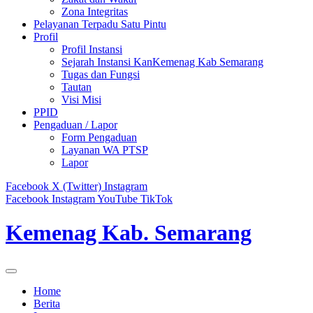
Zona Integritas
Pelayanan Terpadu Satu Pintu
Profil
Profil Instansi
Sejarah Instansi KanKemenag Kab Semarang
Tugas dan Fungsi
Tautan
Visi Misi
PPID
Pengaduan / Lapor
Form Pengaduan
Layanan WA PTSP
Lapor
Facebook
X (Twitter)
Instagram
Facebook
Instagram
YouTube
TikTok
Kemenag Kab. Semarang
Home
Berita