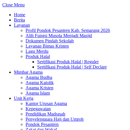
Close Menu
Home
Berita
Layanan
Profil Pondok Pesantren Kab. Semarang 2026
Alih Fungsi Musola Menjadi Masjid
Dokumen Pindah Sekolah
Layanan Bimas Kristen
Lagu Merdu
Produk Halal
Sertifikasi Produk Halal | Reguler
Sertifikasi Produk Halal | Self Declare
Mimbar Agama
Agama Budha
Agama Katolik
Agama Kristen
Agama Islam
Unit Kerja
Kantor Urusan Agama
Kepegawaian
Pendidikan Madrasah
Penyelenggara Haji dan Umroh
Pondok Pesantren
Zakat dan Wakaf