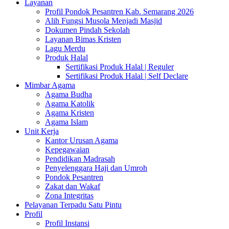
Layanan
Profil Pondok Pesantren Kab. Semarang 2026
Alih Fungsi Musola Menjadi Masjid
Dokumen Pindah Sekolah
Layanan Bimas Kristen
Lagu Merdu
Produk Halal
Sertifikasi Produk Halal | Reguler
Sertifikasi Produk Halal | Self Declare
Mimbar Agama
Agama Budha
Agama Katolik
Agama Kristen
Agama Islam
Unit Kerja
Kantor Urusan Agama
Kepegawaian
Pendidikan Madrasah
Penyelenggara Haji dan Umroh
Pondok Pesantren
Zakat dan Wakaf
Zona Integritas
Pelayanan Terpadu Satu Pintu
Profil
Profil Instansi