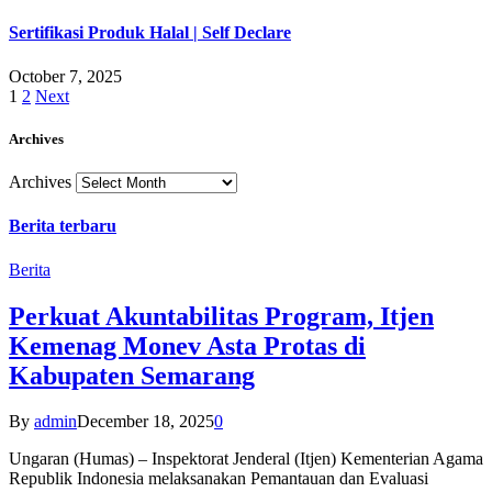
Sertifikasi Produk Halal | Self Declare
October 7, 2025
1
2
Next
Archives
Archives
Berita terbaru
Berita
Perkuat Akuntabilitas Program, Itjen
Kemenag Monev Asta Protas di
Kabupaten Semarang
By
admin
December 18, 2025
0
Ungaran (Humas) – Inspektorat Jenderal (Itjen) Kementerian Agama
Republik Indonesia melaksanakan Pemantauan dan Evaluasi