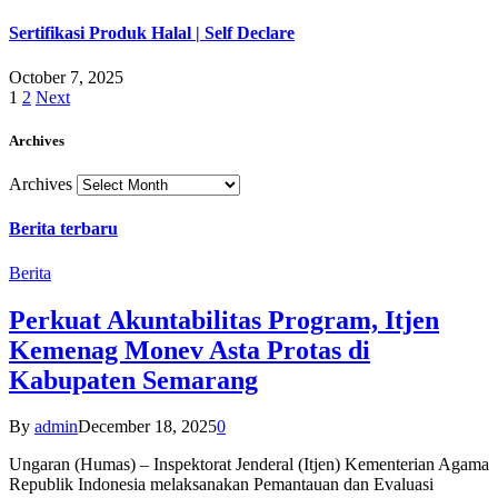
Sertifikasi Produk Halal | Self Declare
October 7, 2025
1
2
Next
Archives
Archives
Berita terbaru
Berita
Perkuat Akuntabilitas Program, Itjen
Kemenag Monev Asta Protas di
Kabupaten Semarang
By
admin
December 18, 2025
0
Ungaran (Humas) – Inspektorat Jenderal (Itjen) Kementerian Agama
Republik Indonesia melaksanakan Pemantauan dan Evaluasi