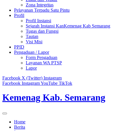
Zona Integritas
Pelayanan Terpadu Satu Pintu
Profil
Profil Instansi
Sejarah Instansi KanKemenag Kab Semarang
Tugas dan Fungsi
Tautan
Visi Misi
PPID
Pengaduan / Lapor
Form Pengaduan
Layanan WA PTSP
Lapor
Facebook
X (Twitter)
Instagram
Facebook
Instagram
YouTube
TikTok
Kemenag Kab. Semarang
Home
Berita