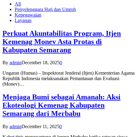
All
Penyelenggara Haji dan Umroh
Kepegawaian
Layanan
Perkuat Akuntabilitas Program, Itjen
Kemenag Monev Asta Protas di
Kabupaten Semarang
By
admin
December 18, 2025
0
Ungaran (Humas) – Inspektorat Jenderal (Itjen) Kementerian Agama
Republik Indonesia melaksanakan Pemantauan dan Evaluasi
(Monev)…
Menjaga Bumi sebagai Amanah: Aksi
Ekoteologi Kemenag Kabupaten
Semarang dari Merbabu
By
admin
December 11, 2025
0
Kabut tipis menggantung di lereng Merbabu ketika ratusan siswa-