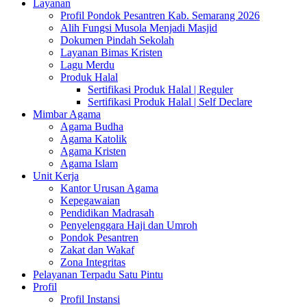
Layanan
Profil Pondok Pesantren Kab. Semarang 2026
Alih Fungsi Musola Menjadi Masjid
Dokumen Pindah Sekolah
Layanan Bimas Kristen
Lagu Merdu
Produk Halal
Sertifikasi Produk Halal | Reguler
Sertifikasi Produk Halal | Self Declare
Mimbar Agama
Agama Budha
Agama Katolik
Agama Kristen
Agama Islam
Unit Kerja
Kantor Urusan Agama
Kepegawaian
Pendidikan Madrasah
Penyelenggara Haji dan Umroh
Pondok Pesantren
Zakat dan Wakaf
Zona Integritas
Pelayanan Terpadu Satu Pintu
Profil
Profil Instansi