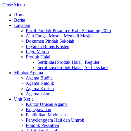
Close Menu
Home
Berita
Layanan
Profil Pondok Pesantren Kab. Semarang 2026
Alih Fungsi Musola Menjadi Masjid
Dokumen Pindah Sekolah
Layanan Bimas Kristen
Lagu Merdu
Produk Halal
Sertifikasi Produk Halal | Reguler
Sertifikasi Produk Halal | Self Declare
Mimbar Agama
Agama Budha
Agama Katolik
Agama Kristen
Agama Islam
Unit Kerja
Kantor Urusan Agama
Kepegawaian
Pendidikan Madrasah
Penyelenggara Haji dan Umroh
Pondok Pesantren
Zakat dan Wakaf