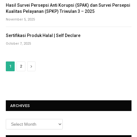
Hasil Survei Persepsi Anti Korupsi (SPAK) dan Survei Persepsi
Kualitas Pelayanan (SPKP) Triwulan 3 – 2025
November 5, 2025
Sertifikasi Produk Halal | Self Declare
October 7, 2025
N
1
2
e
x
t
ARCHIVES