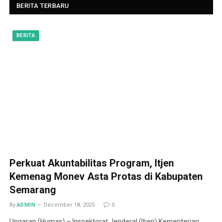
BERITA TERBARU
BERITA
Perkuat Akuntabilitas Program, Itjen
Kemenag Monev Asta Protas di Kabupaten
Semarang
By
ADMIN
December 18, 2025
0
Ungaran (Humas) – Inspektorat Jenderal (Itjen) Kementerian