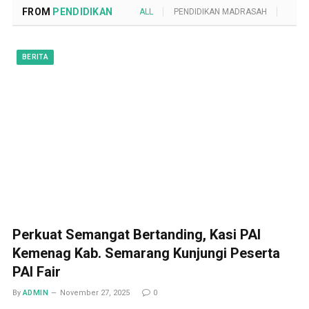
FROM
PENDIDIKAN
ALL
PENDIDIKAN MADRASAH
POND
BERITA
Perkuat Semangat Bertanding, Kasi PAI
Kemenag Kab. Semarang Kunjungi Peserta
PAI Fair
By
ADMIN
November 27, 2025
0