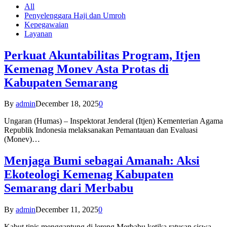
All
Penyelenggara Haji dan Umroh
Kepegawaian
Layanan
Perkuat Akuntabilitas Program, Itjen
Kemenag Monev Asta Protas di
Kabupaten Semarang
By
admin
December 18, 2025
0
Ungaran (Humas) – Inspektorat Jenderal (Itjen) Kementerian Agama
Republik Indonesia melaksanakan Pemantauan dan Evaluasi
(Monev)…
Menjaga Bumi sebagai Amanah: Aksi
Ekoteologi Kemenag Kabupaten
Semarang dari Merbabu
By
admin
December 11, 2025
0
Kabut tipis menggantung di lereng Merbabu ketika ratusan siswa-