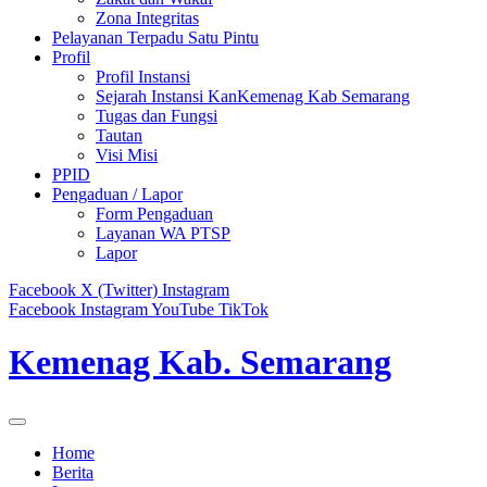
Zona Integritas
Pelayanan Terpadu Satu Pintu
Profil
Profil Instansi
Sejarah Instansi KanKemenag Kab Semarang
Tugas dan Fungsi
Tautan
Visi Misi
PPID
Pengaduan / Lapor
Form Pengaduan
Layanan WA PTSP
Lapor
Facebook
X (Twitter)
Instagram
Facebook
Instagram
YouTube
TikTok
Kemenag Kab. Semarang
Home
Berita