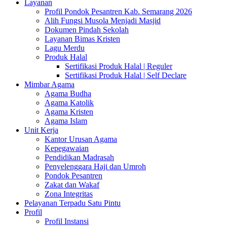
Layanan
Profil Pondok Pesantren Kab. Semarang 2026
Alih Fungsi Musola Menjadi Masjid
Dokumen Pindah Sekolah
Layanan Bimas Kristen
Lagu Merdu
Produk Halal
Sertifikasi Produk Halal | Reguler
Sertifikasi Produk Halal | Self Declare
Mimbar Agama
Agama Budha
Agama Katolik
Agama Kristen
Agama Islam
Unit Kerja
Kantor Urusan Agama
Kepegawaian
Pendidikan Madrasah
Penyelenggara Haji dan Umroh
Pondok Pesantren
Zakat dan Wakaf
Zona Integritas
Pelayanan Terpadu Satu Pintu
Profil
Profil Instansi