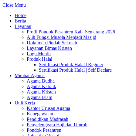
Close Menu
Home
Berita
Layanan
Profil Pondok Pesantren Kab. Semarang 2026
Alih Fungsi Musola Menjadi Masjid
Dokumen Pindah Sekolah
Layanan Bimas Kristen
Lagu Merdu
Produk Halal
Sertifikasi Produk Halal | Reguler
Sertifikasi Produk Halal | Self Declare
Mimbar Agama
Agama Budha
Agama Katolik
Agama Kristen
Agama Islam
Unit Kerja
Kantor Urusan Agama
Kepegawaian
Pendidikan Madrasah
Penyelenggara Haji dan Umroh
Pondok Pesantren
Zakat dan Wakaf