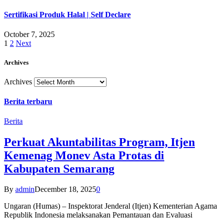
Sertifikasi Produk Halal | Self Declare
October 7, 2025
1
2
Next
Archives
Archives
Berita terbaru
Berita
Perkuat Akuntabilitas Program, Itjen
Kemenag Monev Asta Protas di
Kabupaten Semarang
By
admin
December 18, 2025
0
Ungaran (Humas) – Inspektorat Jenderal (Itjen) Kementerian Agama
Republik Indonesia melaksanakan Pemantauan dan Evaluasi