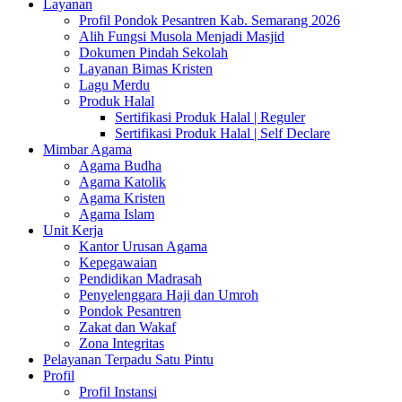
Layanan
Profil Pondok Pesantren Kab. Semarang 2026
Alih Fungsi Musola Menjadi Masjid
Dokumen Pindah Sekolah
Layanan Bimas Kristen
Lagu Merdu
Produk Halal
Sertifikasi Produk Halal | Reguler
Sertifikasi Produk Halal | Self Declare
Mimbar Agama
Agama Budha
Agama Katolik
Agama Kristen
Agama Islam
Unit Kerja
Kantor Urusan Agama
Kepegawaian
Pendidikan Madrasah
Penyelenggara Haji dan Umroh
Pondok Pesantren
Zakat dan Wakaf
Zona Integritas
Pelayanan Terpadu Satu Pintu
Profil
Profil Instansi