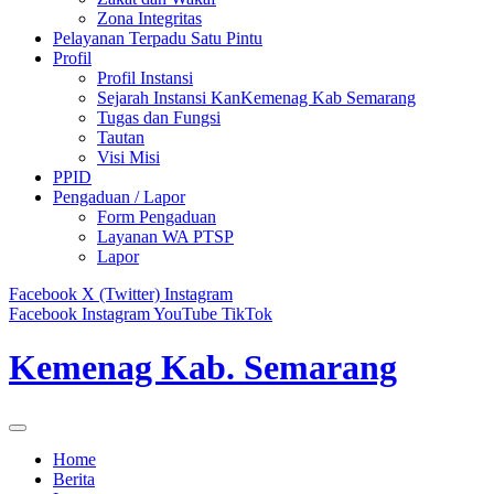
Zona Integritas
Pelayanan Terpadu Satu Pintu
Profil
Profil Instansi
Sejarah Instansi KanKemenag Kab Semarang
Tugas dan Fungsi
Tautan
Visi Misi
PPID
Pengaduan / Lapor
Form Pengaduan
Layanan WA PTSP
Lapor
Facebook
X (Twitter)
Instagram
Facebook
Instagram
YouTube
TikTok
Kemenag Kab. Semarang
Home
Berita