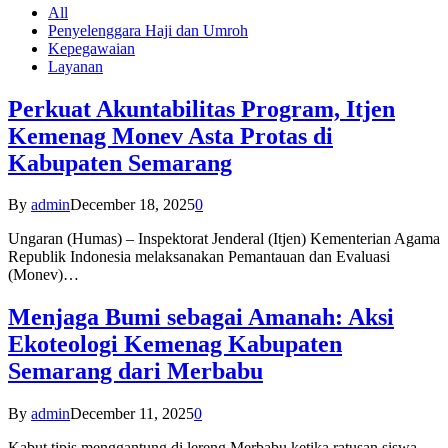
All
Penyelenggara Haji dan Umroh
Kepegawaian
Layanan
Perkuat Akuntabilitas Program, Itjen
Kemenag Monev Asta Protas di
Kabupaten Semarang
By
admin
December 18, 2025
0
Ungaran (Humas) – Inspektorat Jenderal (Itjen) Kementerian Agama
Republik Indonesia melaksanakan Pemantauan dan Evaluasi
(Monev)…
Menjaga Bumi sebagai Amanah: Aksi
Ekoteologi Kemenag Kabupaten
Semarang dari Merbabu
By
admin
December 11, 2025
0
Kabut tipis menggantung di lereng Merbabu ketika ratusan siswa-