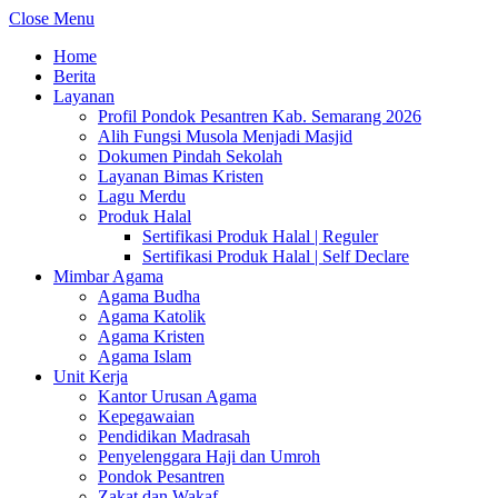
Close Menu
Home
Berita
Layanan
Profil Pondok Pesantren Kab. Semarang 2026
Alih Fungsi Musola Menjadi Masjid
Dokumen Pindah Sekolah
Layanan Bimas Kristen
Lagu Merdu
Produk Halal
Sertifikasi Produk Halal | Reguler
Sertifikasi Produk Halal | Self Declare
Mimbar Agama
Agama Budha
Agama Katolik
Agama Kristen
Agama Islam
Unit Kerja
Kantor Urusan Agama
Kepegawaian
Pendidikan Madrasah
Penyelenggara Haji dan Umroh
Pondok Pesantren
Zakat dan Wakaf