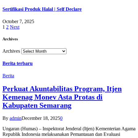
Sertifikasi Produk Halal | Self Declare
October 7, 2025
1
2
Next
Archives
Archives
Berita terbaru
Berita
Perkuat Akuntabilitas Program, Itjen
Kemenag Monev Asta Protas di
Kabupaten Semarang
By
admin
December 18, 2025
0
Ungaran (Humas) – Inspektorat Jenderal (Itjen) Kementerian Agama
Republik Indonesia melaksanakan Pemantauan dan Evaluasi