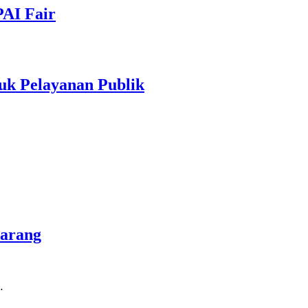
PAI Fair
uk Pelayanan Publik
marang
…