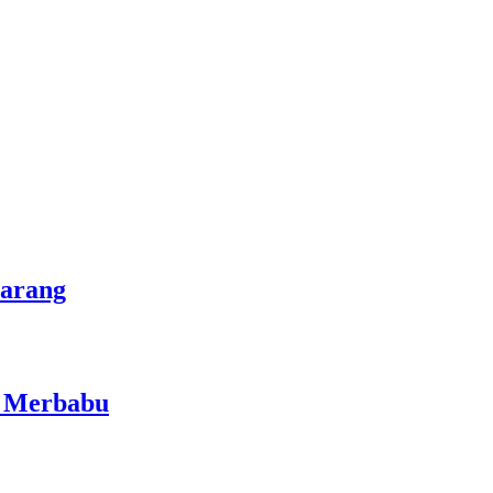
marang
i Merbabu