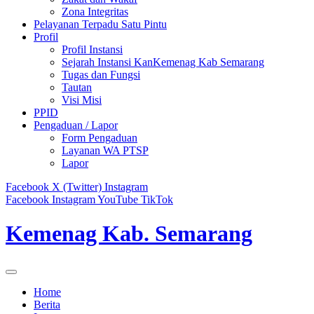
Zona Integritas
Pelayanan Terpadu Satu Pintu
Profil
Profil Instansi
Sejarah Instansi KanKemenag Kab Semarang
Tugas dan Fungsi
Tautan
Visi Misi
PPID
Pengaduan / Lapor
Form Pengaduan
Layanan WA PTSP
Lapor
Facebook
X (Twitter)
Instagram
Facebook
Instagram
YouTube
TikTok
Kemenag Kab. Semarang
Home
Berita