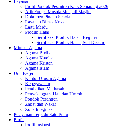
Layanan
Profil Pondok Pesantren Kab. Semarang 2026
Alih Fungsi Musola Menjadi Masjid
Dokumen Pindah Sekolah
Layanan Bimas Kristen
Lagu Merdu
Produk Halal
Sertifikasi Produk Halal | Reguler
Sertifikasi Produk Halal | Self Declare
Mimbar Agama
Agama Budha
Agama Katolik
Agama Kristen
Agama Islam
Unit Kerja
Kantor Urusan Agama
Kepegawaian
Pendidikan Madrasah
Penyelenggara Haji dan Umroh
Pondok Pesantren
Zakat dan Wakaf
Zona Integritas
Pelayanan Terpadu Satu Pintu
Profil
Profil Instansi