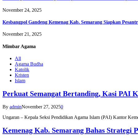
November 24, 2025
Kesbangpol Gandeng Kemenag Kab. Semarang Siapkan Pesantr
November 21, 2025
Mimbar
Agama
All
Agama Budha
Katolik
Kristen
Islam
Perkuat Semangat Bertanding, Kasi PAI 
By
admin
November 27, 2025
0
Ungaran – Kepala Seksi Pendidikan Agama Islam (PAI) Kantor K
Kemenag Kab. Semarang Bahas Strategi P