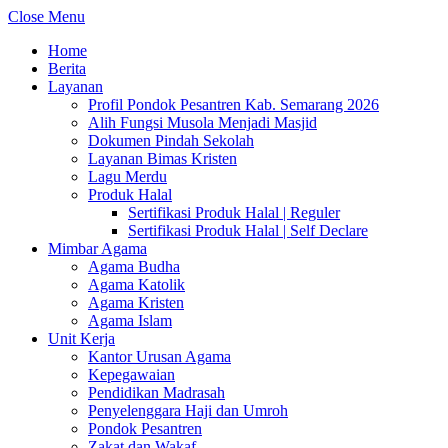
Close Menu
Home
Berita
Layanan
Profil Pondok Pesantren Kab. Semarang 2026
Alih Fungsi Musola Menjadi Masjid
Dokumen Pindah Sekolah
Layanan Bimas Kristen
Lagu Merdu
Produk Halal
Sertifikasi Produk Halal | Reguler
Sertifikasi Produk Halal | Self Declare
Mimbar Agama
Agama Budha
Agama Katolik
Agama Kristen
Agama Islam
Unit Kerja
Kantor Urusan Agama
Kepegawaian
Pendidikan Madrasah
Penyelenggara Haji dan Umroh
Pondok Pesantren
Zakat dan Wakaf