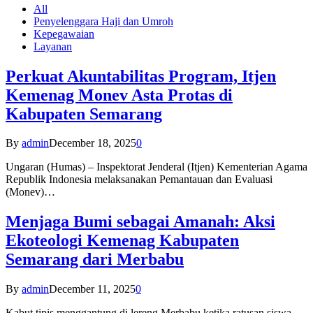
All
Penyelenggara Haji dan Umroh
Kepegawaian
Layanan
Perkuat Akuntabilitas Program, Itjen
Kemenag Monev Asta Protas di
Kabupaten Semarang
By
admin
December 18, 2025
0
Ungaran (Humas) – Inspektorat Jenderal (Itjen) Kementerian Agama
Republik Indonesia melaksanakan Pemantauan dan Evaluasi
(Monev)…
Menjaga Bumi sebagai Amanah: Aksi
Ekoteologi Kemenag Kabupaten
Semarang dari Merbabu
By
admin
December 11, 2025
0
Kabut tipis menggantung di lereng Merbabu ketika ratusan siswa-