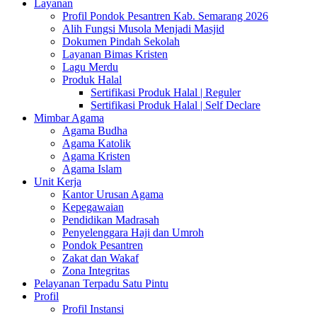
Layanan
Profil Pondok Pesantren Kab. Semarang 2026
Alih Fungsi Musola Menjadi Masjid
Dokumen Pindah Sekolah
Layanan Bimas Kristen
Lagu Merdu
Produk Halal
Sertifikasi Produk Halal | Reguler
Sertifikasi Produk Halal | Self Declare
Mimbar Agama
Agama Budha
Agama Katolik
Agama Kristen
Agama Islam
Unit Kerja
Kantor Urusan Agama
Kepegawaian
Pendidikan Madrasah
Penyelenggara Haji dan Umroh
Pondok Pesantren
Zakat dan Wakaf
Zona Integritas
Pelayanan Terpadu Satu Pintu
Profil
Profil Instansi