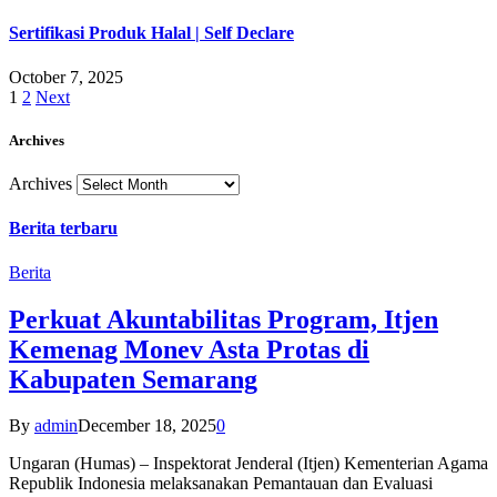
Sertifikasi Produk Halal | Self Declare
October 7, 2025
1
2
Next
Archives
Archives
Berita terbaru
Berita
Perkuat Akuntabilitas Program, Itjen
Kemenag Monev Asta Protas di
Kabupaten Semarang
By
admin
December 18, 2025
0
Ungaran (Humas) – Inspektorat Jenderal (Itjen) Kementerian Agama
Republik Indonesia melaksanakan Pemantauan dan Evaluasi