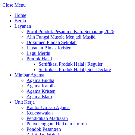
Close Menu
Home
Berita
Layanan
Profil Pondok Pesantren Kab. Semarang 2026
Alih Fungsi Musola Menjadi Masjid
Dokumen Pindah Sekolah
Layanan Bimas Kristen
Lagu Merdu
Produk Halal
Sertifikasi Produk Halal | Reguler
Sertifikasi Produk Halal | Self Declare
Mimbar Agama
Agama Budha
Agama Katolik
Agama Kristen
Agama Islam
Unit Kerja
Kantor Urusan Agama
Kepegawaian
Pendidikan Madrasah
Penyelenggara Haji dan Umroh
Pondok Pesantren
Zakat dan Wakaf