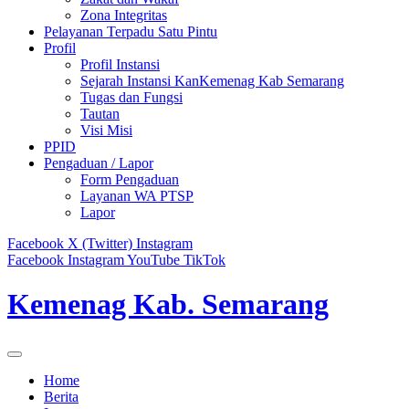
Zona Integritas
Pelayanan Terpadu Satu Pintu
Profil
Profil Instansi
Sejarah Instansi KanKemenag Kab Semarang
Tugas dan Fungsi
Tautan
Visi Misi
PPID
Pengaduan / Lapor
Form Pengaduan
Layanan WA PTSP
Lapor
Facebook
X (Twitter)
Instagram
Facebook
Instagram
YouTube
TikTok
Kemenag Kab. Semarang
Home
Berita