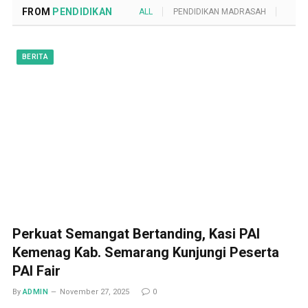
FROM
PENDIDIKAN
ALL
PENDIDIKAN MADRASAH
POND
BERITA
Perkuat Semangat Bertanding, Kasi PAI
Kemenag Kab. Semarang Kunjungi Peserta
PAI Fair
By
ADMIN
November 27, 2025
0