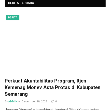
BERITA TERBARU
BERITA
Perkuat Akuntabilitas Program, Itjen
Kemenag Monev Asta Protas di Kabupaten
Semarang
By
ADMIN
December 18, 2025
0
Ungaran (Humas) – Inspektorat Jenderal (Itjen) Kementerian