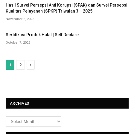
Hasil Survei Persepsi Anti Korupsi (SPAK) dan Survei Persepsi
Kualitas Pelayanan (SPKP) Triwulan 3 – 2025
November 5, 2025
Sertifikasi Produk Halal | Self Declare
October 7, 2025
N
1
2
e
x
t
ARCHIVES