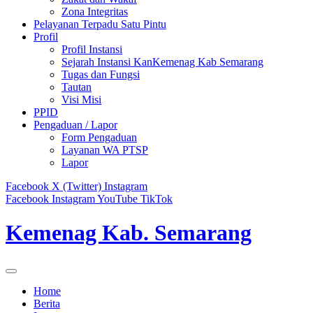
Zona Integritas
Pelayanan Terpadu Satu Pintu
Profil
Profil Instansi
Sejarah Instansi KanKemenag Kab Semarang
Tugas dan Fungsi
Tautan
Visi Misi
PPID
Pengaduan / Lapor
Form Pengaduan
Layanan WA PTSP
Lapor
Facebook
X (Twitter)
Instagram
Facebook
Instagram
YouTube
TikTok
Kemenag Kab. Semarang
Home
Berita