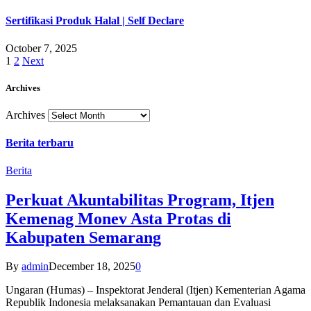
Sertifikasi Produk Halal | Self Declare
October 7, 2025
1
2
Next
Archives
Archives
Berita terbaru
Berita
Perkuat Akuntabilitas Program, Itjen
Kemenag Monev Asta Protas di
Kabupaten Semarang
By
admin
December 18, 2025
0
Ungaran (Humas) – Inspektorat Jenderal (Itjen) Kementerian Agama
Republik Indonesia melaksanakan Pemantauan dan Evaluasi