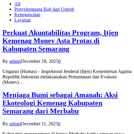
All
Penyelenggara Haji dan Umroh
Kepegawaian
Layanan
Perkuat Akuntabilitas Program, Itjen
Kemenag Monev Asta Protas di
Kabupaten Semarang
By
admin
December 18, 2025
0
Ungaran (Humas) – Inspektorat Jenderal (Itjen) Kementerian Agama
Republik Indonesia melaksanakan Pemantauan dan Evaluasi
(Monev)…
Menjaga Bumi sebagai Amanah: Aksi
Ekoteologi Kemenag Kabupaten
Semarang dari Merbabu
By
admin
December 11, 2025
0
Kabut tipis menggantung di lereng Merbabu ketika ratusan siswa-