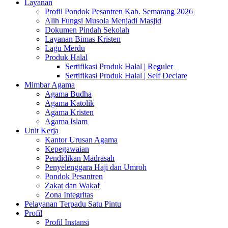
Layanan
Profil Pondok Pesantren Kab. Semarang 2026
Alih Fungsi Musola Menjadi Masjid
Dokumen Pindah Sekolah
Layanan Bimas Kristen
Lagu Merdu
Produk Halal
Sertifikasi Produk Halal | Reguler
Sertifikasi Produk Halal | Self Declare
Mimbar Agama
Agama Budha
Agama Katolik
Agama Kristen
Agama Islam
Unit Kerja
Kantor Urusan Agama
Kepegawaian
Pendidikan Madrasah
Penyelenggara Haji dan Umroh
Pondok Pesantren
Zakat dan Wakaf
Zona Integritas
Pelayanan Terpadu Satu Pintu
Profil
Profil Instansi