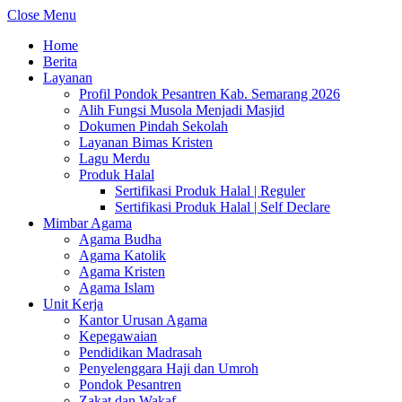
Close Menu
Home
Berita
Layanan
Profil Pondok Pesantren Kab. Semarang 2026
Alih Fungsi Musola Menjadi Masjid
Dokumen Pindah Sekolah
Layanan Bimas Kristen
Lagu Merdu
Produk Halal
Sertifikasi Produk Halal | Reguler
Sertifikasi Produk Halal | Self Declare
Mimbar Agama
Agama Budha
Agama Katolik
Agama Kristen
Agama Islam
Unit Kerja
Kantor Urusan Agama
Kepegawaian
Pendidikan Madrasah
Penyelenggara Haji dan Umroh
Pondok Pesantren
Zakat dan Wakaf