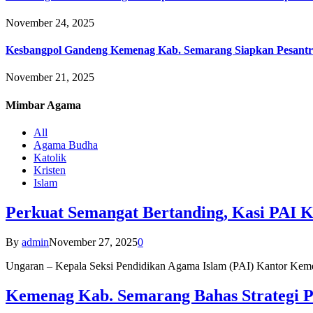
November 24, 2025
Kesbangpol Gandeng Kemenag Kab. Semarang Siapkan Pesantr
November 21, 2025
Mimbar
Agama
All
Agama Budha
Katolik
Kristen
Islam
Perkuat Semangat Bertanding, Kasi PAI 
By
admin
November 27, 2025
0
Ungaran – Kepala Seksi Pendidikan Agama Islam (PAI) Kantor K
Kemenag Kab. Semarang Bahas Strategi P