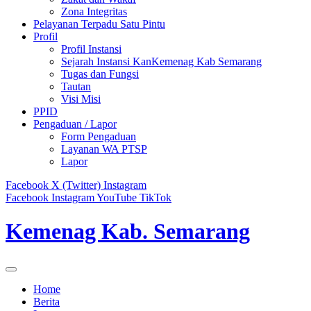
Zona Integritas
Pelayanan Terpadu Satu Pintu
Profil
Profil Instansi
Sejarah Instansi KanKemenag Kab Semarang
Tugas dan Fungsi
Tautan
Visi Misi
PPID
Pengaduan / Lapor
Form Pengaduan
Layanan WA PTSP
Lapor
Facebook
X (Twitter)
Instagram
Facebook
Instagram
YouTube
TikTok
Kemenag Kab. Semarang
Home
Berita