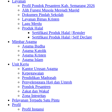
Layanan
Profil Pondok Pesantren Kab. Semarang 2026
Alih Fungsi Musola Menjadi Masjid
Dokumen Pindah Sekolah
Layanan Bimas Kristen
Lagu Merdu
Produk Halal
Sertifikasi Produk Halal | Reguler
Sertifikasi Produk Halal | Self Declare
Mimbar Agama
Agama Budha
Agama Katolik
Agama Kristen
Agama Islam
Unit Kerja
Kantor Urusan Agama
Kepegawaian
Pendidikan Madrasah
Penyelenggara Haji dan Umroh
Pondok Pesantren
Zakat dan Wakaf
Zona Integritas
Pelayanan Terpadu Satu Pintu
Profil
Profil Instansi