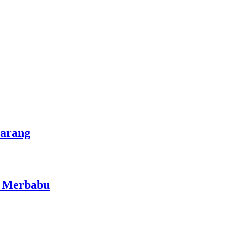
marang
i Merbabu