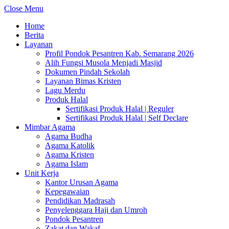
Close Menu
Home
Berita
Layanan
Profil Pondok Pesantren Kab. Semarang 2026
Alih Fungsi Musola Menjadi Masjid
Dokumen Pindah Sekolah
Layanan Bimas Kristen
Lagu Merdu
Produk Halal
Sertifikasi Produk Halal | Reguler
Sertifikasi Produk Halal | Self Declare
Mimbar Agama
Agama Budha
Agama Katolik
Agama Kristen
Agama Islam
Unit Kerja
Kantor Urusan Agama
Kepegawaian
Pendidikan Madrasah
Penyelenggara Haji dan Umroh
Pondok Pesantren
Zakat dan Wakaf