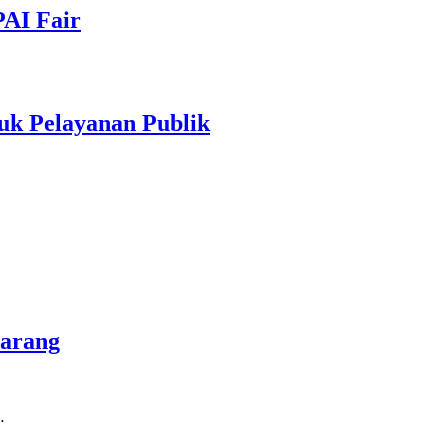
PAI Fair
uk Pelayanan Publik
marang
…