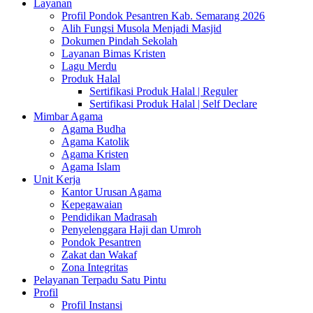
Layanan
Profil Pondok Pesantren Kab. Semarang 2026
Alih Fungsi Musola Menjadi Masjid
Dokumen Pindah Sekolah
Layanan Bimas Kristen
Lagu Merdu
Produk Halal
Sertifikasi Produk Halal | Reguler
Sertifikasi Produk Halal | Self Declare
Mimbar Agama
Agama Budha
Agama Katolik
Agama Kristen
Agama Islam
Unit Kerja
Kantor Urusan Agama
Kepegawaian
Pendidikan Madrasah
Penyelenggara Haji dan Umroh
Pondok Pesantren
Zakat dan Wakaf
Zona Integritas
Pelayanan Terpadu Satu Pintu
Profil
Profil Instansi