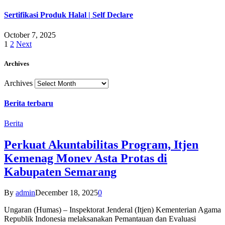
Sertifikasi Produk Halal | Self Declare
October 7, 2025
1
2
Next
Archives
Archives
Berita terbaru
Berita
Perkuat Akuntabilitas Program, Itjen
Kemenag Monev Asta Protas di
Kabupaten Semarang
By
admin
December 18, 2025
0
Ungaran (Humas) – Inspektorat Jenderal (Itjen) Kementerian Agama
Republik Indonesia melaksanakan Pemantauan dan Evaluasi