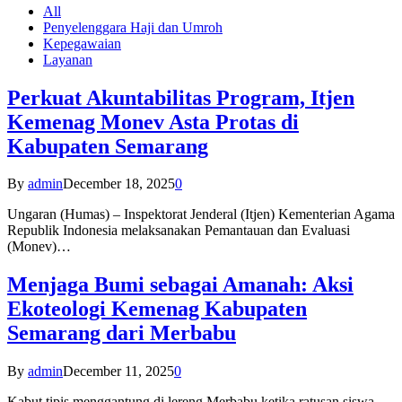
All
Penyelenggara Haji dan Umroh
Kepegawaian
Layanan
Perkuat Akuntabilitas Program, Itjen
Kemenag Monev Asta Protas di
Kabupaten Semarang
By
admin
December 18, 2025
0
Ungaran (Humas) – Inspektorat Jenderal (Itjen) Kementerian Agama
Republik Indonesia melaksanakan Pemantauan dan Evaluasi
(Monev)…
Menjaga Bumi sebagai Amanah: Aksi
Ekoteologi Kemenag Kabupaten
Semarang dari Merbabu
By
admin
December 11, 2025
0
Kabut tipis menggantung di lereng Merbabu ketika ratusan siswa-