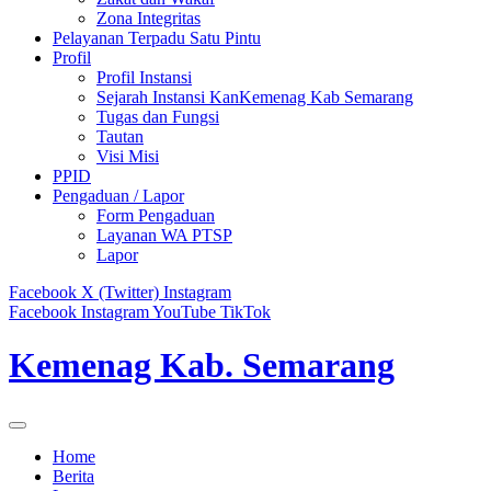
Zona Integritas
Pelayanan Terpadu Satu Pintu
Profil
Profil Instansi
Sejarah Instansi KanKemenag Kab Semarang
Tugas dan Fungsi
Tautan
Visi Misi
PPID
Pengaduan / Lapor
Form Pengaduan
Layanan WA PTSP
Lapor
Facebook
X (Twitter)
Instagram
Facebook
Instagram
YouTube
TikTok
Kemenag Kab. Semarang
Home
Berita