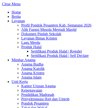
Close Menu
Home
Berita
Layanan
Profil Pondok Pesantren Kab. Semarang 2026
Alih Fungsi Musola Menjadi Masjid
Dokumen Pindah Sekolah
Layanan Bimas Kristen
Lagu Merdu
Produk Halal
Sertifikasi Produk Halal | Reguler
Sertifikasi Produk Halal | Self Declare
Mimbar Agama
Agama Budha
Agama Katolik
Agama Kristen
Agama Islam
Unit Kerja
Kantor Urusan Agama
Kepegawaian
Pendidikan Madrasah
Penyelenggara Haji dan Umroh
Pondok Pesantren
Zakat dan Wakaf