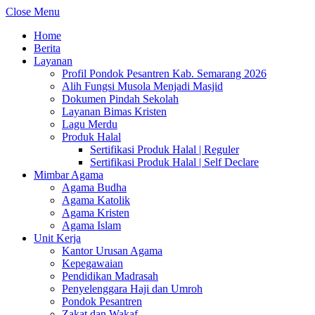
Close Menu
Home
Berita
Layanan
Profil Pondok Pesantren Kab. Semarang 2026
Alih Fungsi Musola Menjadi Masjid
Dokumen Pindah Sekolah
Layanan Bimas Kristen
Lagu Merdu
Produk Halal
Sertifikasi Produk Halal | Reguler
Sertifikasi Produk Halal | Self Declare
Mimbar Agama
Agama Budha
Agama Katolik
Agama Kristen
Agama Islam
Unit Kerja
Kantor Urusan Agama
Kepegawaian
Pendidikan Madrasah
Penyelenggara Haji dan Umroh
Pondok Pesantren
Zakat dan Wakaf