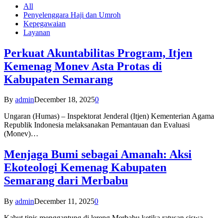
All
Penyelenggara Haji dan Umroh
Kepegawaian
Layanan
Perkuat Akuntabilitas Program, Itjen
Kemenag Monev Asta Protas di
Kabupaten Semarang
By
admin
December 18, 2025
0
Ungaran (Humas) – Inspektorat Jenderal (Itjen) Kementerian Agama
Republik Indonesia melaksanakan Pemantauan dan Evaluasi
(Monev)…
Menjaga Bumi sebagai Amanah: Aksi
Ekoteologi Kemenag Kabupaten
Semarang dari Merbabu
By
admin
December 11, 2025
0
Kabut tipis menggantung di lereng Merbabu ketika ratusan siswa-