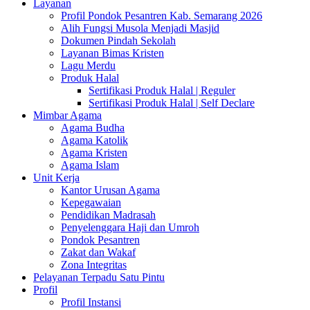
Layanan
Profil Pondok Pesantren Kab. Semarang 2026
Alih Fungsi Musola Menjadi Masjid
Dokumen Pindah Sekolah
Layanan Bimas Kristen
Lagu Merdu
Produk Halal
Sertifikasi Produk Halal | Reguler
Sertifikasi Produk Halal | Self Declare
Mimbar Agama
Agama Budha
Agama Katolik
Agama Kristen
Agama Islam
Unit Kerja
Kantor Urusan Agama
Kepegawaian
Pendidikan Madrasah
Penyelenggara Haji dan Umroh
Pondok Pesantren
Zakat dan Wakaf
Zona Integritas
Pelayanan Terpadu Satu Pintu
Profil
Profil Instansi