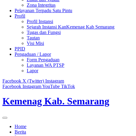
Zona Integritas
Pelayanan Terpadu Satu Pintu
Profil
Profil Instansi
Sejarah Instansi KanKemenag Kab Semarang
Tugas dan Fungsi
Tautan
Visi Misi
PPID
Pengaduan / Lapor
Form Pengaduan
Layanan WA PTSP
Lapor
Facebook
X (Twitter)
Instagram
Facebook
Instagram
YouTube
TikTok
Kemenag Kab. Semarang
Home
Berita