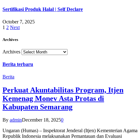
Sertifikasi Produk Halal | Self Declare
October 7, 2025
1
2
Next
Archives
Archives
Berita terbaru
Berita
Perkuat Akuntabilitas Program, Itjen
Kemenag Monev Asta Protas di
Kabupaten Semarang
By
admin
December 18, 2025
0
Ungaran (Humas) – Inspektorat Jenderal (Itjen) Kementerian Agama
Republik Indonesia melaksanakan Pemantauan dan Evaluasi