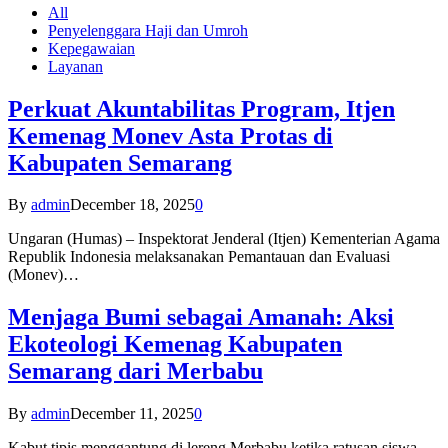
All
Penyelenggara Haji dan Umroh
Kepegawaian
Layanan
Perkuat Akuntabilitas Program, Itjen
Kemenag Monev Asta Protas di
Kabupaten Semarang
By
admin
December 18, 2025
0
Ungaran (Humas) – Inspektorat Jenderal (Itjen) Kementerian Agama
Republik Indonesia melaksanakan Pemantauan dan Evaluasi
(Monev)…
Menjaga Bumi sebagai Amanah: Aksi
Ekoteologi Kemenag Kabupaten
Semarang dari Merbabu
By
admin
December 11, 2025
0
Kabut tipis menggantung di lereng Merbabu ketika ratusan siswa-