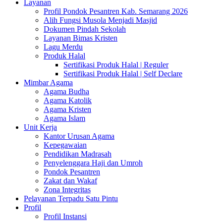
Layanan
Profil Pondok Pesantren Kab. Semarang 2026
Alih Fungsi Musola Menjadi Masjid
Dokumen Pindah Sekolah
Layanan Bimas Kristen
Lagu Merdu
Produk Halal
Sertifikasi Produk Halal | Reguler
Sertifikasi Produk Halal | Self Declare
Mimbar Agama
Agama Budha
Agama Katolik
Agama Kristen
Agama Islam
Unit Kerja
Kantor Urusan Agama
Kepegawaian
Pendidikan Madrasah
Penyelenggara Haji dan Umroh
Pondok Pesantren
Zakat dan Wakaf
Zona Integritas
Pelayanan Terpadu Satu Pintu
Profil
Profil Instansi