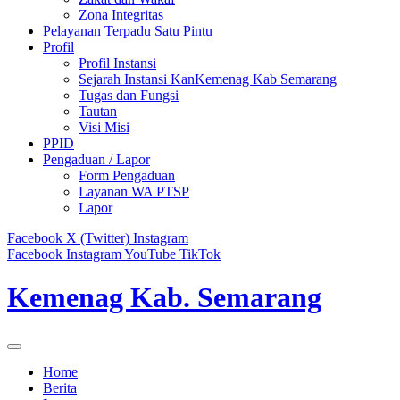
Zona Integritas
Pelayanan Terpadu Satu Pintu
Profil
Profil Instansi
Sejarah Instansi KanKemenag Kab Semarang
Tugas dan Fungsi
Tautan
Visi Misi
PPID
Pengaduan / Lapor
Form Pengaduan
Layanan WA PTSP
Lapor
Facebook
X (Twitter)
Instagram
Facebook
Instagram
YouTube
TikTok
Kemenag Kab. Semarang
Home
Berita