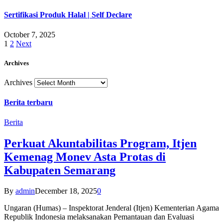
Sertifikasi Produk Halal | Self Declare
October 7, 2025
1
2
Next
Archives
Archives
Berita terbaru
Berita
Perkuat Akuntabilitas Program, Itjen
Kemenag Monev Asta Protas di
Kabupaten Semarang
By
admin
December 18, 2025
0
Ungaran (Humas) – Inspektorat Jenderal (Itjen) Kementerian Agama
Republik Indonesia melaksanakan Pemantauan dan Evaluasi