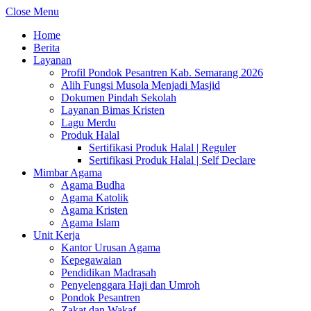
Close Menu
Home
Berita
Layanan
Profil Pondok Pesantren Kab. Semarang 2026
Alih Fungsi Musola Menjadi Masjid
Dokumen Pindah Sekolah
Layanan Bimas Kristen
Lagu Merdu
Produk Halal
Sertifikasi Produk Halal | Reguler
Sertifikasi Produk Halal | Self Declare
Mimbar Agama
Agama Budha
Agama Katolik
Agama Kristen
Agama Islam
Unit Kerja
Kantor Urusan Agama
Kepegawaian
Pendidikan Madrasah
Penyelenggara Haji dan Umroh
Pondok Pesantren
Zakat dan Wakaf