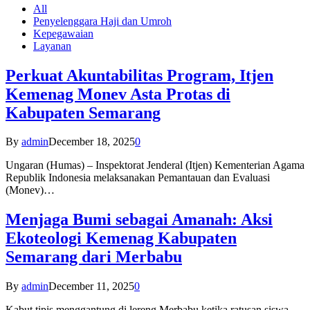
All
Penyelenggara Haji dan Umroh
Kepegawaian
Layanan
Perkuat Akuntabilitas Program, Itjen
Kemenag Monev Asta Protas di
Kabupaten Semarang
By
admin
December 18, 2025
0
Ungaran (Humas) – Inspektorat Jenderal (Itjen) Kementerian Agama
Republik Indonesia melaksanakan Pemantauan dan Evaluasi
(Monev)…
Menjaga Bumi sebagai Amanah: Aksi
Ekoteologi Kemenag Kabupaten
Semarang dari Merbabu
By
admin
December 11, 2025
0
Kabut tipis menggantung di lereng Merbabu ketika ratusan siswa-