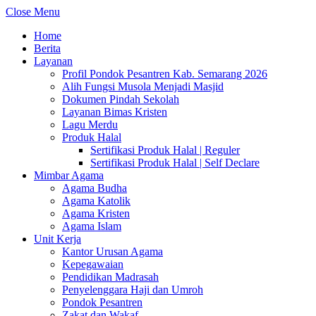
Close Menu
Home
Berita
Layanan
Profil Pondok Pesantren Kab. Semarang 2026
Alih Fungsi Musola Menjadi Masjid
Dokumen Pindah Sekolah
Layanan Bimas Kristen
Lagu Merdu
Produk Halal
Sertifikasi Produk Halal | Reguler
Sertifikasi Produk Halal | Self Declare
Mimbar Agama
Agama Budha
Agama Katolik
Agama Kristen
Agama Islam
Unit Kerja
Kantor Urusan Agama
Kepegawaian
Pendidikan Madrasah
Penyelenggara Haji dan Umroh
Pondok Pesantren
Zakat dan Wakaf