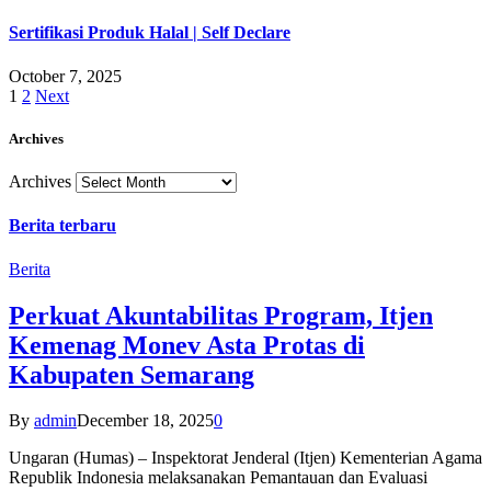
Sertifikasi Produk Halal | Self Declare
October 7, 2025
1
2
Next
Archives
Archives
Berita terbaru
Berita
Perkuat Akuntabilitas Program, Itjen
Kemenag Monev Asta Protas di
Kabupaten Semarang
By
admin
December 18, 2025
0
Ungaran (Humas) – Inspektorat Jenderal (Itjen) Kementerian Agama
Republik Indonesia melaksanakan Pemantauan dan Evaluasi