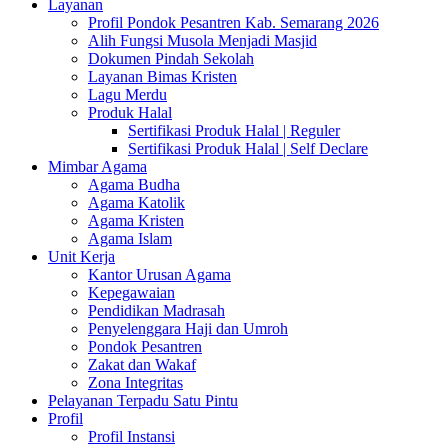
Layanan
Profil Pondok Pesantren Kab. Semarang 2026
Alih Fungsi Musola Menjadi Masjid
Dokumen Pindah Sekolah
Layanan Bimas Kristen
Lagu Merdu
Produk Halal
Sertifikasi Produk Halal | Reguler
Sertifikasi Produk Halal | Self Declare
Mimbar Agama
Agama Budha
Agama Katolik
Agama Kristen
Agama Islam
Unit Kerja
Kantor Urusan Agama
Kepegawaian
Pendidikan Madrasah
Penyelenggara Haji dan Umroh
Pondok Pesantren
Zakat dan Wakaf
Zona Integritas
Pelayanan Terpadu Satu Pintu
Profil
Profil Instansi