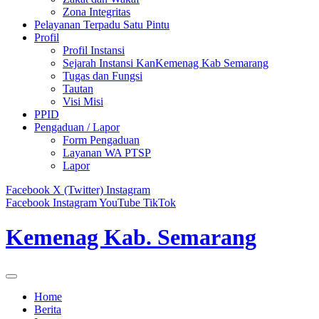
Zona Integritas
Pelayanan Terpadu Satu Pintu
Profil
Profil Instansi
Sejarah Instansi KanKemenag Kab Semarang
Tugas dan Fungsi
Tautan
Visi Misi
PPID
Pengaduan / Lapor
Form Pengaduan
Layanan WA PTSP
Lapor
Facebook
X (Twitter)
Instagram
Facebook
Instagram
YouTube
TikTok
Kemenag Kab. Semarang
Home
Berita