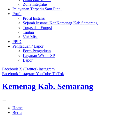
Zona Integritas
Pelayanan Terpadu Satu Pintu
Profil
Profil Instansi
Sejarah Instansi KanKemenag Kab Semarang
Tugas dan Fungsi
Tautan
Visi Misi
PPID
Pengaduan / Lapor
Form Pengaduan
Layanan WA PTSP
Lapor
Facebook
X (Twitter)
Instagram
Facebook
Instagram
YouTube
TikTok
Kemenag Kab. Semarang
Home
Berita