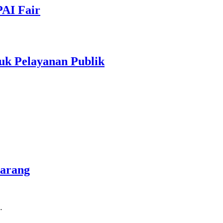
PAI Fair
uk Pelayanan Publik
marang
…