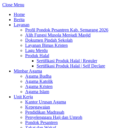
Close Menu
Home
Berita
Layanan
Profil Pondok Pesantren Kab. Semarang 2026
Alih Fungsi Musola Menjadi Masjid
Dokumen Pindah Sekolah
Layanan Bimas Kristen
Lagu Merdu
Produk Halal
Sertifikasi Produk Halal | Reguler
Sertifikasi Produk Halal | Self Declare
Mimbar Agama
Agama Budha
Agama Katolik
Agama Kristen
Agama Islam
Unit Kerja
Kantor Urusan Agama
Kepegawaian
Pendidikan Madrasah
Penyelenggara Haji dan Umroh
Pondok Pesantren
Zakat dan Wakaf