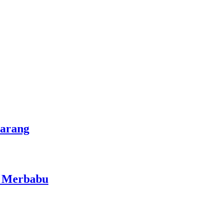
marang
i Merbabu