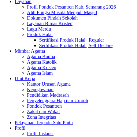
Layanan
Profil Pondok Pesantren Kab. Semarang 2026
Alih Fungsi Musola Menjadi Masjid
Dokumen Pindah Sekolah
Layanan Bimas Kristen
Lagu Merdu
Produk Halal
Sertifikasi Produk Halal | Reguler
Sertifikasi Produk Halal | Self Declare
Mimbar Agama
Agama Budha
Agama Katolik
Agama Kristen
Agama Islam
Unit Kerja
Kantor Urusan Agama
Kepegawaian
Pendidikan Madrasah
Penyelenggara Haji dan Umroh
Pondok Pesantren
Zakat dan Wakaf
Zona Integritas
Pelayanan Terpadu Satu Pintu
Profil
Profil Instansi