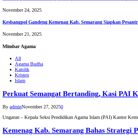
November 24, 2025
Kesbangpol Gandeng Kemenag Kab. Semarang Siapkan Pesantr
November 21, 2025
Mimbar
Agama
All
Agama Budha
Katolik
Kristen
Islam
Perkuat Semangat Bertanding, Kasi PAI 
By
admin
November 27, 2025
0
Ungaran – Kepala Seksi Pendidikan Agama Islam (PAI) Kantor K
Kemenag Kab. Semarang Bahas Strategi P