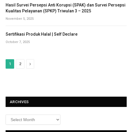
Hasil Survei Persepsi Anti Korupsi (SPAK) dan Survei Persepsi
Kualitas Pelayanan (SPKP) Triwulan 3 – 2025
November 5, 2025
Sertifikasi Produk Halal | Self Declare
October 7, 2025
N
1
2
e
x
t
ARCHIVES