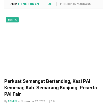
FROM
PENDIDIKAN
ALL
PENDIDIKAN MADRASAH
POND
BERITA
Perkuat Semangat Bertanding, Kasi PAI
Kemenag Kab. Semarang Kunjungi Peserta
PAI Fair
By
ADMIN
November 27, 2025
0