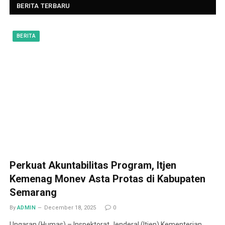
BERITA TERBARU
BERITA
Perkuat Akuntabilitas Program, Itjen
Kemenag Monev Asta Protas di Kabupaten
Semarang
By
ADMIN
December 18, 2025
0
Ungaran (Humas) – Inspektorat Jenderal (Itjen) Kementerian