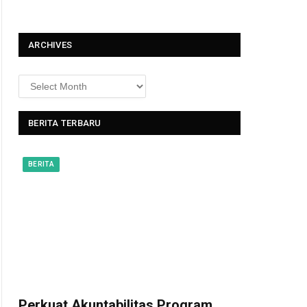
t
ARCHIVES
BERITA TERBARU
BERITA
Perkuat Akuntabilitas Program,