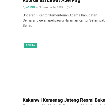
Koordinasi Lewat Apel Pagi
By
ADMIN
November 24, 2025
0
Ungaran – Kantor Kementerian Agama Kabupaten
Semarang gelar apel pagi di Halaman Kantor Setempat,
Senin…
BERITA
Kakanwil Kemenag Jateng Resmi Buk