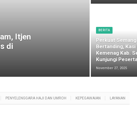
BERITA
am, Itjen
Perkuat Semang
s di
Bertanding, Kasi
Kemenag Kab. S
Kunjungi Peserta
November 27, 2025
PENYELENGGARA HAJI DAN UMROH
KEPEGAWAIAN
LAYANAN