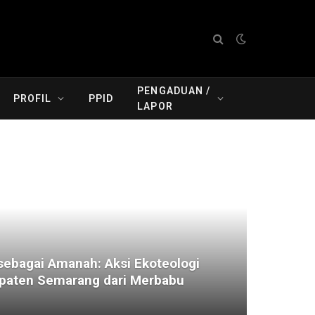
PENGADUAN /
PROFIL
PPID
LAPOR
ebagai Amanah: Aksi Ekoteologi
aten Semarang dari Merbabu