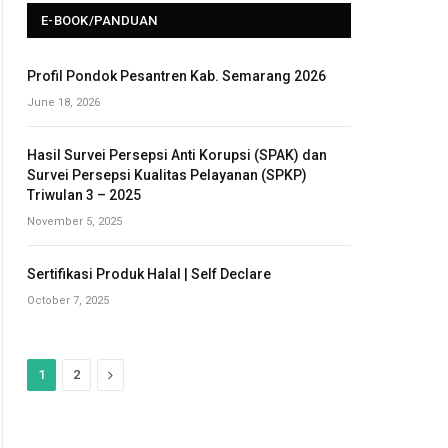
E-BOOK/PANDUAN
Profil Pondok Pesantren Kab. Semarang 2026
June 18, 2026
Hasil Survei Persepsi Anti Korupsi (SPAK) dan
Survei Persepsi Kualitas Pelayanan (SPKP)
Triwulan 3 – 2025
November 5, 2025
Sertifikasi Produk Halal | Self Declare
October 7, 2025
N
1
2
e
x