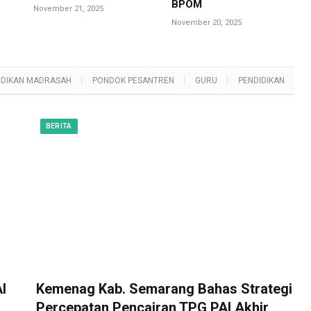
BPOM
November 21, 2025
November 20, 2025
IDIKAN MADRASAH
PONDOK PESANTREN
GURU
PENDIDIKAN
BERITA
I
Kemenag Kab. Semarang Bahas Strategi
Percepatan Pencairan TPG PAI Akhir