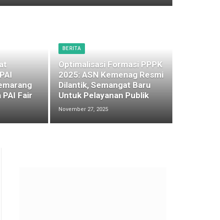
BERITA
at
Optimalisasi Formasi PPPK
 PAI
2025: ASN Kemenag Resmi
emarang
Dilantik, Semangat Baru
 PAI Fair
Untuk Pelayanan Publik
November 27, 2025