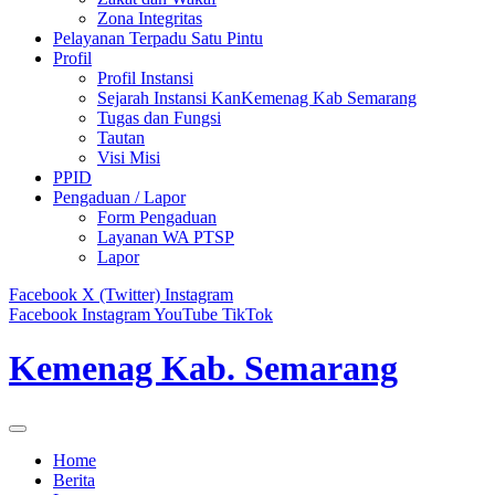
Zona Integritas
Pelayanan Terpadu Satu Pintu
Profil
Profil Instansi
Sejarah Instansi KanKemenag Kab Semarang
Tugas dan Fungsi
Tautan
Visi Misi
PPID
Pengaduan / Lapor
Form Pengaduan
Layanan WA PTSP
Lapor
Facebook
X (Twitter)
Instagram
Facebook
Instagram
YouTube
TikTok
Kemenag Kab. Semarang
Home
Berita