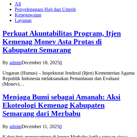
All
Penyelenggara Haji dan Umroh
Kepegawaian
Layanan
Perkuat Akuntabilitas Program, Itjen
Kemenag Monev Asta Protas di
Kabupaten Semarang
By
admin
December 18, 2025
0
Ungaran (Humas) – Inspektorat Jenderal (Itjen) Kementerian Agama
Republik Indonesia melaksanakan Pemantauan dan Evaluasi
(Monev)…
Menjaga Bumi sebagai Amanah: Aksi
Ekoteologi Kemenag Kabupaten
Semarang dari Merbabu
By
admin
December 11, 2025
0
Kabut tipis menggantung di lereng Merbabu ketika ratusan siswa-