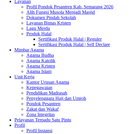
Layanan
Profil Pondok Pesantren Kab. Semarang 2026
Alih Fungsi Musola Menjadi Masjid
Dokumen Pindah Sekolah
Layanan Bimas Kristen
Lagu Merdu
Produk Halal
Sertifikasi Produk Halal | Reguler
Sertifikasi Produk Halal | Self Declare
Mimbar Agama
Agama Budha
Agama Katolik
Agama Kristen
Agama Islam
Unit Kerja
Kantor Urusan Agama
Kepegawaian
Pendidikan Madrasah
Penyelenggara Haji dan Umroh
Pondok Pesantren
Zakat dan Wakaf
Zona Integritas
Pelayanan Terpadu Satu Pintu
Profil
Profil Instansi