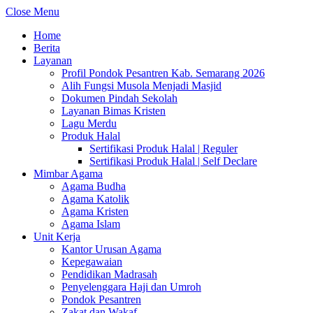
Close Menu
Home
Berita
Layanan
Profil Pondok Pesantren Kab. Semarang 2026
Alih Fungsi Musola Menjadi Masjid
Dokumen Pindah Sekolah
Layanan Bimas Kristen
Lagu Merdu
Produk Halal
Sertifikasi Produk Halal | Reguler
Sertifikasi Produk Halal | Self Declare
Mimbar Agama
Agama Budha
Agama Katolik
Agama Kristen
Agama Islam
Unit Kerja
Kantor Urusan Agama
Kepegawaian
Pendidikan Madrasah
Penyelenggara Haji dan Umroh
Pondok Pesantren
Zakat dan Wakaf