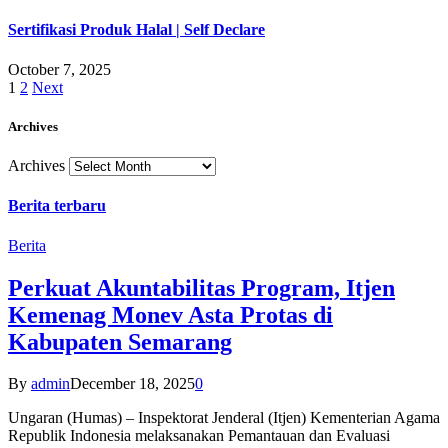
Sertifikasi Produk Halal | Self Declare
October 7, 2025
1
2
Next
Archives
Archives
Berita terbaru
Berita
Perkuat Akuntabilitas Program, Itjen
Kemenag Monev Asta Protas di
Kabupaten Semarang
By
admin
December 18, 2025
0
Ungaran (Humas) – Inspektorat Jenderal (Itjen) Kementerian Agama
Republik Indonesia melaksanakan Pemantauan dan Evaluasi