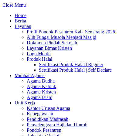
Close Menu
Home
Berita
Layanan
Profil Pondok Pesantren Kab. Semarang 2026
Alih Fungsi Musola Menjadi Masjid
Dokumen Pindah Sekolah
Layanan Bimas Kristen
Lagu Merdu
Produk Halal
Sertifikasi Produk Halal | Reguler
Sertifikasi Produk Halal | Self Declare
Mimbar Agama
Agama Budha
Agama Katolik
Agama Kristen
Agama Islam
Unit Kerja
Kantor Urusan Agama
Kepegawaian
Pendidikan Madrasah
Penyelenggara Haji dan Umroh
Pondok Pesantren
Zakat dan Wakaf