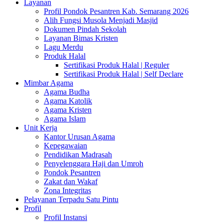
Layanan
Profil Pondok Pesantren Kab. Semarang 2026
Alih Fungsi Musola Menjadi Masjid
Dokumen Pindah Sekolah
Layanan Bimas Kristen
Lagu Merdu
Produk Halal
Sertifikasi Produk Halal | Reguler
Sertifikasi Produk Halal | Self Declare
Mimbar Agama
Agama Budha
Agama Katolik
Agama Kristen
Agama Islam
Unit Kerja
Kantor Urusan Agama
Kepegawaian
Pendidikan Madrasah
Penyelenggara Haji dan Umroh
Pondok Pesantren
Zakat dan Wakaf
Zona Integritas
Pelayanan Terpadu Satu Pintu
Profil
Profil Instansi