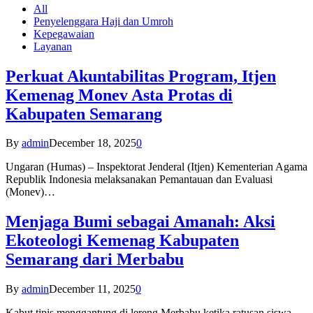
All
Penyelenggara Haji dan Umroh
Kepegawaian
Layanan
Perkuat Akuntabilitas Program, Itjen
Kemenag Monev Asta Protas di
Kabupaten Semarang
By
admin
December 18, 2025
0
Ungaran (Humas) – Inspektorat Jenderal (Itjen) Kementerian Agama
Republik Indonesia melaksanakan Pemantauan dan Evaluasi
(Monev)…
Menjaga Bumi sebagai Amanah: Aksi
Ekoteologi Kemenag Kabupaten
Semarang dari Merbabu
By
admin
December 11, 2025
0
Kabut tipis menggantung di lereng Merbabu ketika ratusan siswa-