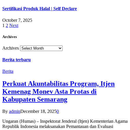
Sertifikasi Produk Halal | Self Declare
October 7, 2025
1
2
Next
Archives
Archives
Berita terbaru
Berita
Perkuat Akuntabilitas Program, Itjen
Kemenag Monev Asta Protas di
Kabupaten Semarang
By
admin
December 18, 2025
0
Ungaran (Humas) – Inspektorat Jenderal (Itjen) Kementerian Agama
Republik Indonesia melaksanakan Pemantauan dan Evaluasi