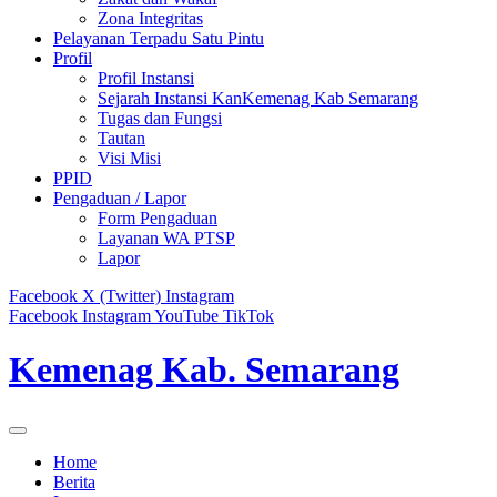
Zona Integritas
Pelayanan Terpadu Satu Pintu
Profil
Profil Instansi
Sejarah Instansi KanKemenag Kab Semarang
Tugas dan Fungsi
Tautan
Visi Misi
PPID
Pengaduan / Lapor
Form Pengaduan
Layanan WA PTSP
Lapor
Facebook
X (Twitter)
Instagram
Facebook
Instagram
YouTube
TikTok
Kemenag Kab. Semarang
Home
Berita