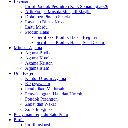
Layanan
Profil Pondok Pesantren Kab. Semarang 2026
Alih Fungsi Musola Menjadi Masjid
Dokumen Pindah Sekolah
Layanan Bimas Kristen
Lagu Merdu
Produk Halal
Sertifikasi Produk Halal | Reguler
Sertifikasi Produk Halal | Self Declare
Mimbar Agama
Agama Budha
Agama Katolik
Agama Kristen
Agama Islam
Unit Kerja
Kantor Urusan Agama
Kepegawaian
Pendidikan Madrasah
Penyelenggara Haji dan Umroh
Pondok Pesantren
Zakat dan Wakaf
Zona Integritas
Pelayanan Terpadu Satu Pintu
Profil
Profil Instansi