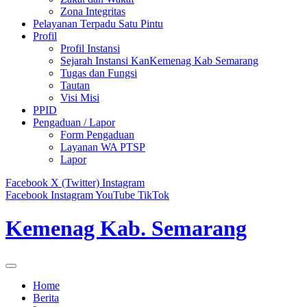
Zona Integritas
Pelayanan Terpadu Satu Pintu
Profil
Profil Instansi
Sejarah Instansi KanKemenag Kab Semarang
Tugas dan Fungsi
Tautan
Visi Misi
PPID
Pengaduan / Lapor
Form Pengaduan
Layanan WA PTSP
Lapor
Facebook
X (Twitter)
Instagram
Facebook
Instagram
YouTube
TikTok
Kemenag Kab. Semarang
Home
Berita