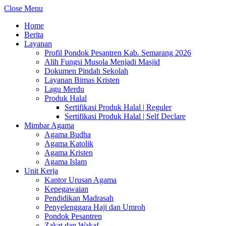
Close Menu
Home
Berita
Layanan
Profil Pondok Pesantren Kab. Semarang 2026
Alih Fungsi Musola Menjadi Masjid
Dokumen Pindah Sekolah
Layanan Bimas Kristen
Lagu Merdu
Produk Halal
Sertifikasi Produk Halal | Reguler
Sertifikasi Produk Halal | Self Declare
Mimbar Agama
Agama Budha
Agama Katolik
Agama Kristen
Agama Islam
Unit Kerja
Kantor Urusan Agama
Kepegawaian
Pendidikan Madrasah
Penyelenggara Haji dan Umroh
Pondok Pesantren
Zakat dan Wakaf