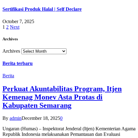
Sertifikasi Produk Halal | Self Declare
October 7, 2025
1
2
Next
Archives
Archives
Berita terbaru
Berita
Perkuat Akuntabilitas Program, Itjen
Kemenag Monev Asta Protas di
Kabupaten Semarang
By
admin
December 18, 2025
0
Ungaran (Humas) – Inspektorat Jenderal (Itjen) Kementerian Agama
Republik Indonesia melaksanakan Pemantauan dan Evaluasi