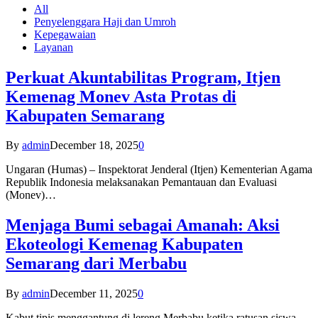
All
Penyelenggara Haji dan Umroh
Kepegawaian
Layanan
Perkuat Akuntabilitas Program, Itjen
Kemenag Monev Asta Protas di
Kabupaten Semarang
By
admin
December 18, 2025
0
Ungaran (Humas) – Inspektorat Jenderal (Itjen) Kementerian Agama
Republik Indonesia melaksanakan Pemantauan dan Evaluasi
(Monev)…
Menjaga Bumi sebagai Amanah: Aksi
Ekoteologi Kemenag Kabupaten
Semarang dari Merbabu
By
admin
December 11, 2025
0
Kabut tipis menggantung di lereng Merbabu ketika ratusan siswa-