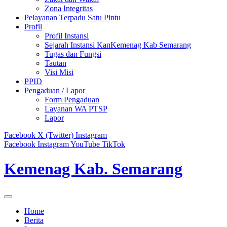
Zona Integritas
Pelayanan Terpadu Satu Pintu
Profil
Profil Instansi
Sejarah Instansi KanKemenag Kab Semarang
Tugas dan Fungsi
Tautan
Visi Misi
PPID
Pengaduan / Lapor
Form Pengaduan
Layanan WA PTSP
Lapor
Facebook
X (Twitter)
Instagram
Facebook
Instagram
YouTube
TikTok
Kemenag Kab. Semarang
Home
Berita