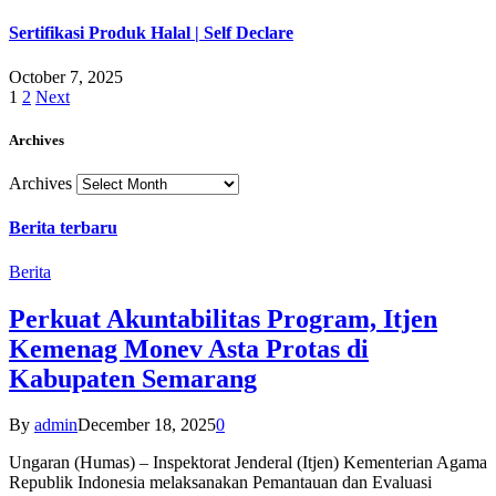
Sertifikasi Produk Halal | Self Declare
October 7, 2025
1
2
Next
Archives
Archives
Berita terbaru
Berita
Perkuat Akuntabilitas Program, Itjen
Kemenag Monev Asta Protas di
Kabupaten Semarang
By
admin
December 18, 2025
0
Ungaran (Humas) – Inspektorat Jenderal (Itjen) Kementerian Agama
Republik Indonesia melaksanakan Pemantauan dan Evaluasi