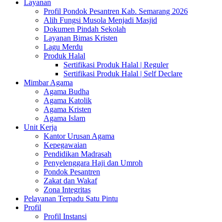
Layanan
Profil Pondok Pesantren Kab. Semarang 2026
Alih Fungsi Musola Menjadi Masjid
Dokumen Pindah Sekolah
Layanan Bimas Kristen
Lagu Merdu
Produk Halal
Sertifikasi Produk Halal | Reguler
Sertifikasi Produk Halal | Self Declare
Mimbar Agama
Agama Budha
Agama Katolik
Agama Kristen
Agama Islam
Unit Kerja
Kantor Urusan Agama
Kepegawaian
Pendidikan Madrasah
Penyelenggara Haji dan Umroh
Pondok Pesantren
Zakat dan Wakaf
Zona Integritas
Pelayanan Terpadu Satu Pintu
Profil
Profil Instansi