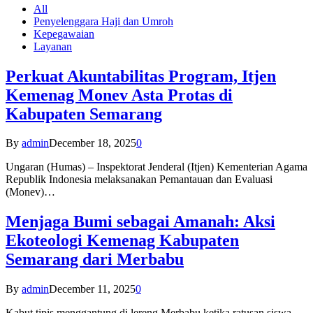
All
Penyelenggara Haji dan Umroh
Kepegawaian
Layanan
Perkuat Akuntabilitas Program, Itjen
Kemenag Monev Asta Protas di
Kabupaten Semarang
By
admin
December 18, 2025
0
Ungaran (Humas) – Inspektorat Jenderal (Itjen) Kementerian Agama
Republik Indonesia melaksanakan Pemantauan dan Evaluasi
(Monev)…
Menjaga Bumi sebagai Amanah: Aksi
Ekoteologi Kemenag Kabupaten
Semarang dari Merbabu
By
admin
December 11, 2025
0
Kabut tipis menggantung di lereng Merbabu ketika ratusan siswa-