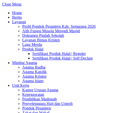
Close Menu
Home
Berita
Layanan
Profil Pondok Pesantren Kab. Semarang 2026
Alih Fungsi Musola Menjadi Masjid
Dokumen Pindah Sekolah
Layanan Bimas Kristen
Lagu Merdu
Produk Halal
Sertifikasi Produk Halal | Reguler
Sertifikasi Produk Halal | Self Declare
Mimbar Agama
Agama Budha
Agama Katolik
Agama Kristen
Agama Islam
Unit Kerja
Kantor Urusan Agama
Kepegawaian
Pendidikan Madrasah
Penyelenggara Haji dan Umroh
Pondok Pesantren
Zakat dan Wakaf