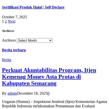
Sertifikasi Produk Halal | Self Declare
October 7, 2025
1
2
Next
Archives
Archives
Berita terbaru
Berita
Perkuat Akuntabilitas Program, Itjen
Kemenag Monev Asta Protas di
Kabupaten Semarang
By
admin
December 18, 2025
0
Ungaran (Humas) – Inspektorat Jenderal (Itjen) Kementerian Agama
Republik Indonesia melaksanakan Pemantauan dan Evaluasi