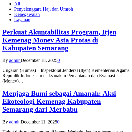
All
Penyelenggara Haji dan Umroh
Kepegawaian
Layanan
Perkuat Akuntabilitas Program, Itjen
Kemenag Monev Asta Protas di
Kabupaten Semarang
By
admin
December 18, 2025
0
Ungaran (Humas) – Inspektorat Jenderal (Itjen) Kementerian Agama
Republik Indonesia melaksanakan Pemantauan dan Evaluasi
(Monev)…
Menjaga Bumi sebagai Amanah: Aksi
Ekoteologi Kemenag Kabupaten
Semarang dari Merbabu
By
admin
December 11, 2025
0
Kabut tipis menggantung di lereng Merbabu ketika ratusan siswa-