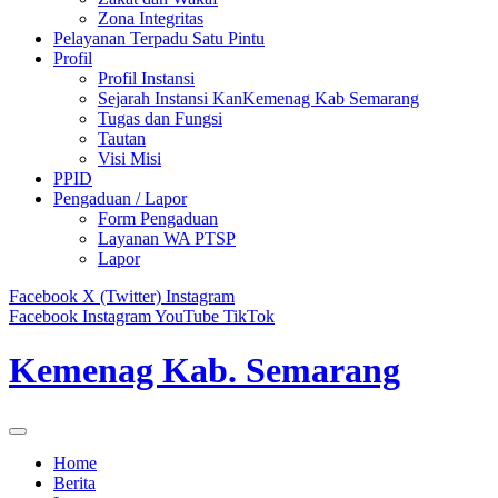
Zona Integritas
Pelayanan Terpadu Satu Pintu
Profil
Profil Instansi
Sejarah Instansi KanKemenag Kab Semarang
Tugas dan Fungsi
Tautan
Visi Misi
PPID
Pengaduan / Lapor
Form Pengaduan
Layanan WA PTSP
Lapor
Facebook
X (Twitter)
Instagram
Facebook
Instagram
YouTube
TikTok
Kemenag Kab. Semarang
Home
Berita