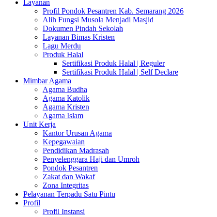
Layanan
Profil Pondok Pesantren Kab. Semarang 2026
Alih Fungsi Musola Menjadi Masjid
Dokumen Pindah Sekolah
Layanan Bimas Kristen
Lagu Merdu
Produk Halal
Sertifikasi Produk Halal | Reguler
Sertifikasi Produk Halal | Self Declare
Mimbar Agama
Agama Budha
Agama Katolik
Agama Kristen
Agama Islam
Unit Kerja
Kantor Urusan Agama
Kepegawaian
Pendidikan Madrasah
Penyelenggara Haji dan Umroh
Pondok Pesantren
Zakat dan Wakaf
Zona Integritas
Pelayanan Terpadu Satu Pintu
Profil
Profil Instansi