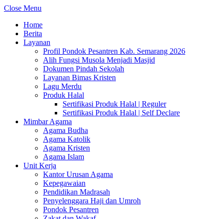
Close Menu
Home
Berita
Layanan
Profil Pondok Pesantren Kab. Semarang 2026
Alih Fungsi Musola Menjadi Masjid
Dokumen Pindah Sekolah
Layanan Bimas Kristen
Lagu Merdu
Produk Halal
Sertifikasi Produk Halal | Reguler
Sertifikasi Produk Halal | Self Declare
Mimbar Agama
Agama Budha
Agama Katolik
Agama Kristen
Agama Islam
Unit Kerja
Kantor Urusan Agama
Kepegawaian
Pendidikan Madrasah
Penyelenggara Haji dan Umroh
Pondok Pesantren
Zakat dan Wakaf