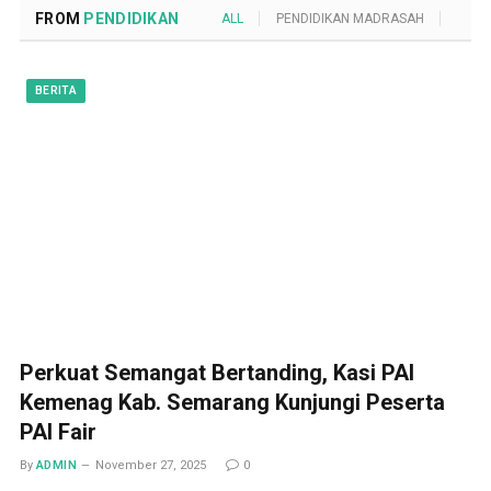
FROM
PENDIDIKAN
ALL
PENDIDIKAN MADRASAH
POND
BERITA
Perkuat Semangat Bertanding, Kasi PAI
Kemenag Kab. Semarang Kunjungi Peserta
PAI Fair
By
ADMIN
November 27, 2025
0