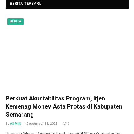
BERITA TERBARU
BERITA
Perkuat Akuntabilitas Program, Itjen
Kemenag Monev Asta Protas di Kabupaten
Semarang
By
ADMIN
December 18, 2025
0
Ungaran (Humas) – Inspektorat Jenderal (Itjen) Kementerian