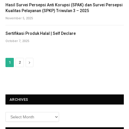
Hasil Survei Persepsi Anti Korupsi (SPAK) dan Survei Persepsi
Kualitas Pelayanan (SPKP) Triwulan 3 – 2025
November 5, 2025
Sertifikasi Produk Halal | Self Declare
October 7, 2025
N
1
2
e
x
t
ARCHIVES