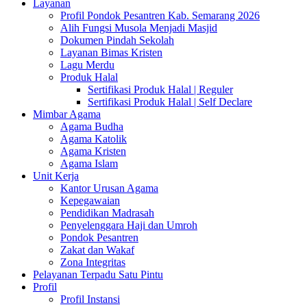
Layanan
Profil Pondok Pesantren Kab. Semarang 2026
Alih Fungsi Musola Menjadi Masjid
Dokumen Pindah Sekolah
Layanan Bimas Kristen
Lagu Merdu
Produk Halal
Sertifikasi Produk Halal | Reguler
Sertifikasi Produk Halal | Self Declare
Mimbar Agama
Agama Budha
Agama Katolik
Agama Kristen
Agama Islam
Unit Kerja
Kantor Urusan Agama
Kepegawaian
Pendidikan Madrasah
Penyelenggara Haji dan Umroh
Pondok Pesantren
Zakat dan Wakaf
Zona Integritas
Pelayanan Terpadu Satu Pintu
Profil
Profil Instansi