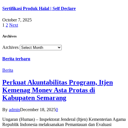
Sertifikasi Produk Halal | Self Declare
October 7, 2025
1
2
Next
Archives
Archives
Berita terbaru
Berita
Perkuat Akuntabilitas Program, Itjen
Kemenag Monev Asta Protas di
Kabupaten Semarang
By
admin
December 18, 2025
0
Ungaran (Humas) – Inspektorat Jenderal (Itjen) Kementerian Agama
Republik Indonesia melaksanakan Pemantauan dan Evaluasi