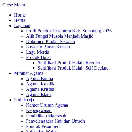
Close Menu
Home
Berita
Layanan
Profil Pondok Pesantren Kab. Semarang 2026
Alih Fungsi Musola Menjadi Masjid
Dokumen Pindah Sekolah
Layanan Bimas Kristen
Lagu Merdu
Produk Halal
Sertifikasi Produk Halal | Reguler
Sertifikasi Produk Halal | Self Declare
Mimbar Agama
Agama Budha
Agama Katolik
Agama Kristen
Agama Islam
Unit Kerja
Kantor Urusan Agama
Kepegawaian
Pendidikan Madrasah
Penyelenggara Haji dan Umroh
Pondok Pesantren
Zakat dan Wakaf