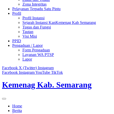
Zona Integritas
Pelayanan Terpadu Satu Pintu
Profil
Profil Instansi
Sejarah Instansi KanKemenag Kab Semarang
Tugas dan Fungsi
Tautan
Visi Misi
PPID
Pengaduan / Lapor
Form Pengaduan
Layanan WA PTSP
Lapor
Facebook
X (Twitter)
Instagram
Facebook
Instagram
YouTube
TikTok
Kemenag Kab. Semarang
Home
Berita