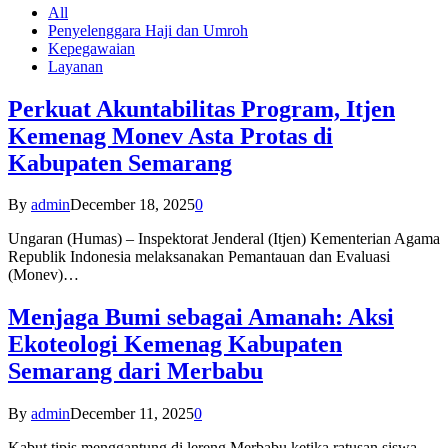
All
Penyelenggara Haji dan Umroh
Kepegawaian
Layanan
Perkuat Akuntabilitas Program, Itjen
Kemenag Monev Asta Protas di
Kabupaten Semarang
By
admin
December 18, 2025
0
Ungaran (Humas) – Inspektorat Jenderal (Itjen) Kementerian Agama
Republik Indonesia melaksanakan Pemantauan dan Evaluasi
(Monev)…
Menjaga Bumi sebagai Amanah: Aksi
Ekoteologi Kemenag Kabupaten
Semarang dari Merbabu
By
admin
December 11, 2025
0
Kabut tipis menggantung di lereng Merbabu ketika ratusan siswa-