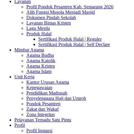
Layanan
Profil Pondok Pesantren Kab. Semarang 2026
Alih Fungsi Musola Menjadi Masjid
Dokumen Pindah Sekolah
Layanan Bimas Kristen
Lagu Merdu
Produk Halal
Sertifikasi Produk Halal | Reguler
Sertifikasi Produk Halal | Self Declare
Mimbar Agama
Agama Budha
Agama Katolik
Agama Kristen
Agama Islam
Unit Kerja
Kantor Urusan Agama
Kepegawaian
Pendidikan Madrasah
Penyelenggara Haji dan Umroh
Pondok Pesantren
Zakat dan Wakaf
Zona Integritas
Pelayanan Terpadu Satu Pintu
Profil
Profil Instansi