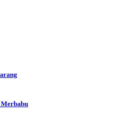
marang
i Merbabu