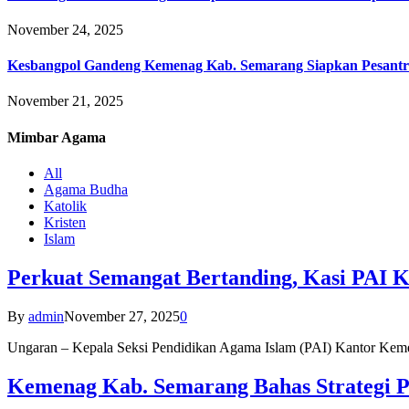
November 24, 2025
Kesbangpol Gandeng Kemenag Kab. Semarang Siapkan Pesantr
November 21, 2025
Mimbar
Agama
All
Agama Budha
Katolik
Kristen
Islam
Perkuat Semangat Bertanding, Kasi PAI 
By
admin
November 27, 2025
0
Ungaran – Kepala Seksi Pendidikan Agama Islam (PAI) Kantor K
Kemenag Kab. Semarang Bahas Strategi P