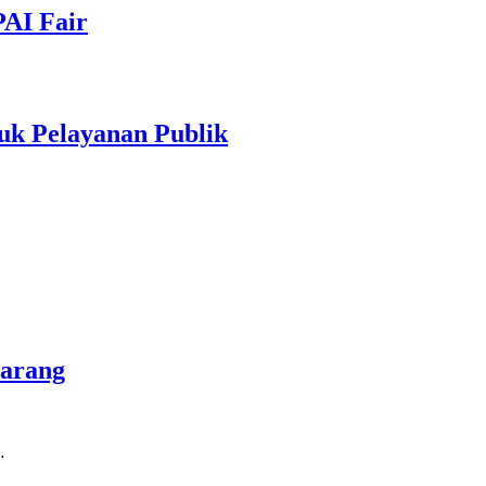
PAI Fair
uk Pelayanan Publik
marang
…