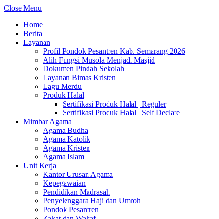
Close Menu
Home
Berita
Layanan
Profil Pondok Pesantren Kab. Semarang 2026
Alih Fungsi Musola Menjadi Masjid
Dokumen Pindah Sekolah
Layanan Bimas Kristen
Lagu Merdu
Produk Halal
Sertifikasi Produk Halal | Reguler
Sertifikasi Produk Halal | Self Declare
Mimbar Agama
Agama Budha
Agama Katolik
Agama Kristen
Agama Islam
Unit Kerja
Kantor Urusan Agama
Kepegawaian
Pendidikan Madrasah
Penyelenggara Haji dan Umroh
Pondok Pesantren
Zakat dan Wakaf