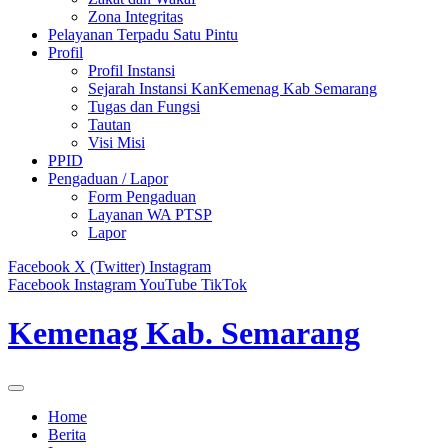
Zona Integritas
Pelayanan Terpadu Satu Pintu
Profil
Profil Instansi
Sejarah Instansi KanKemenag Kab Semarang
Tugas dan Fungsi
Tautan
Visi Misi
PPID
Pengaduan / Lapor
Form Pengaduan
Layanan WA PTSP
Lapor
Facebook
X (Twitter)
Instagram
Facebook
Instagram
YouTube
TikTok
Kemenag Kab. Semarang
Home
Berita