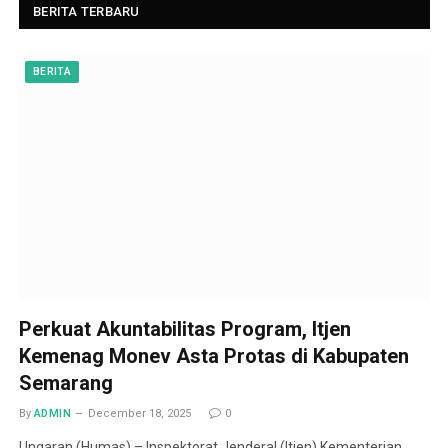
BERITA TERBARU
BERITA
Perkuat Akuntabilitas Program, Itjen
Kemenag Monev Asta Protas di Kabupaten
Semarang
By
ADMIN
December 18, 2025
0
Ungaran (Humas) – Inspektorat Jenderal (Itjen) Kementerian