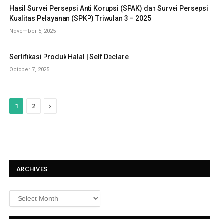
Hasil Survei Persepsi Anti Korupsi (SPAK) dan Survei Persepsi
Kualitas Pelayanan (SPKP) Triwulan 3 – 2025
November 5, 2025
Sertifikasi Produk Halal | Self Declare
October 7, 2025
N
1
2
e
x
t
ARCHIVES