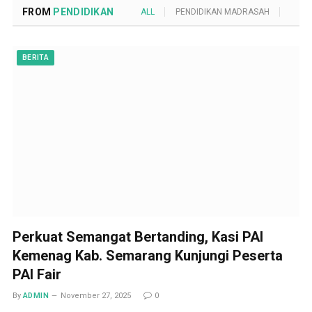
FROM
PENDIDIKAN
ALL
PENDIDIKAN MADRASAH
POND
BERITA
Perkuat Semangat Bertanding, Kasi PAI
Kemenag Kab. Semarang Kunjungi Peserta
PAI Fair
By
ADMIN
November 27, 2025
0