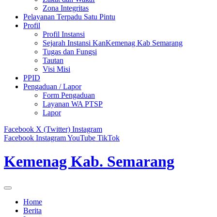
Zona Integritas
Pelayanan Terpadu Satu Pintu
Profil
Profil Instansi
Sejarah Instansi KanKemenag Kab Semarang
Tugas dan Fungsi
Tautan
Visi Misi
PPID
Pengaduan / Lapor
Form Pengaduan
Layanan WA PTSP
Lapor
Facebook
X (Twitter)
Instagram
Facebook
Instagram
YouTube
TikTok
Kemenag Kab. Semarang
Home
Berita