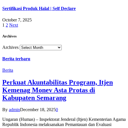
Sertifikasi Produk Halal | Self Declare
October 7, 2025
1
2
Next
Archives
Archives
Berita terbaru
Berita
Perkuat Akuntabilitas Program, Itjen
Kemenag Monev Asta Protas di
Kabupaten Semarang
By
admin
December 18, 2025
0
Ungaran (Humas) – Inspektorat Jenderal (Itjen) Kementerian Agama
Republik Indonesia melaksanakan Pemantauan dan Evaluasi