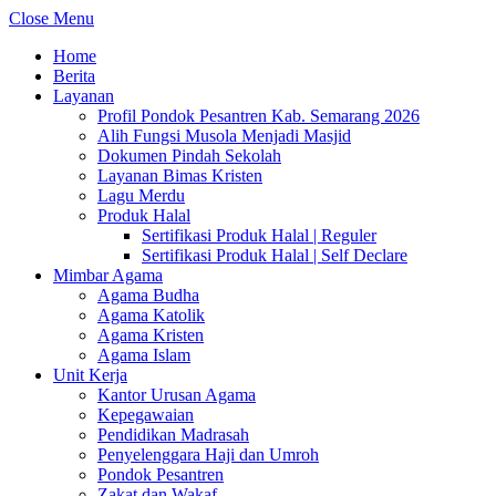
Close Menu
Home
Berita
Layanan
Profil Pondok Pesantren Kab. Semarang 2026
Alih Fungsi Musola Menjadi Masjid
Dokumen Pindah Sekolah
Layanan Bimas Kristen
Lagu Merdu
Produk Halal
Sertifikasi Produk Halal | Reguler
Sertifikasi Produk Halal | Self Declare
Mimbar Agama
Agama Budha
Agama Katolik
Agama Kristen
Agama Islam
Unit Kerja
Kantor Urusan Agama
Kepegawaian
Pendidikan Madrasah
Penyelenggara Haji dan Umroh
Pondok Pesantren
Zakat dan Wakaf