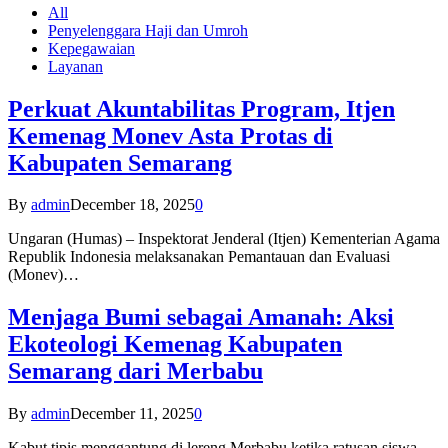
All
Penyelenggara Haji dan Umroh
Kepegawaian
Layanan
Perkuat Akuntabilitas Program, Itjen
Kemenag Monev Asta Protas di
Kabupaten Semarang
By
admin
December 18, 2025
0
Ungaran (Humas) – Inspektorat Jenderal (Itjen) Kementerian Agama
Republik Indonesia melaksanakan Pemantauan dan Evaluasi
(Monev)…
Menjaga Bumi sebagai Amanah: Aksi
Ekoteologi Kemenag Kabupaten
Semarang dari Merbabu
By
admin
December 11, 2025
0
Kabut tipis menggantung di lereng Merbabu ketika ratusan siswa-