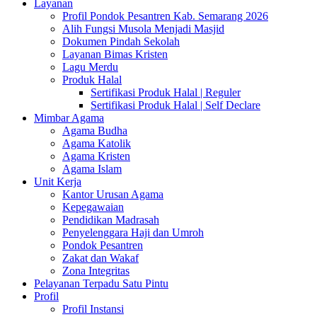
Layanan
Profil Pondok Pesantren Kab. Semarang 2026
Alih Fungsi Musola Menjadi Masjid
Dokumen Pindah Sekolah
Layanan Bimas Kristen
Lagu Merdu
Produk Halal
Sertifikasi Produk Halal | Reguler
Sertifikasi Produk Halal | Self Declare
Mimbar Agama
Agama Budha
Agama Katolik
Agama Kristen
Agama Islam
Unit Kerja
Kantor Urusan Agama
Kepegawaian
Pendidikan Madrasah
Penyelenggara Haji dan Umroh
Pondok Pesantren
Zakat dan Wakaf
Zona Integritas
Pelayanan Terpadu Satu Pintu
Profil
Profil Instansi