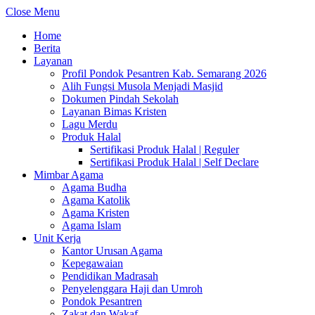
Close Menu
Home
Berita
Layanan
Profil Pondok Pesantren Kab. Semarang 2026
Alih Fungsi Musola Menjadi Masjid
Dokumen Pindah Sekolah
Layanan Bimas Kristen
Lagu Merdu
Produk Halal
Sertifikasi Produk Halal | Reguler
Sertifikasi Produk Halal | Self Declare
Mimbar Agama
Agama Budha
Agama Katolik
Agama Kristen
Agama Islam
Unit Kerja
Kantor Urusan Agama
Kepegawaian
Pendidikan Madrasah
Penyelenggara Haji dan Umroh
Pondok Pesantren
Zakat dan Wakaf