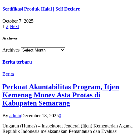
Sertifikasi Produk Halal | Self Declare
October 7, 2025
1
2
Next
Archives
Archives
Berita terbaru
Berita
Perkuat Akuntabilitas Program, Itjen
Kemenag Monev Asta Protas di
Kabupaten Semarang
By
admin
December 18, 2025
0
Ungaran (Humas) – Inspektorat Jenderal (Itjen) Kementerian Agama
Republik Indonesia melaksanakan Pemantauan dan Evaluasi