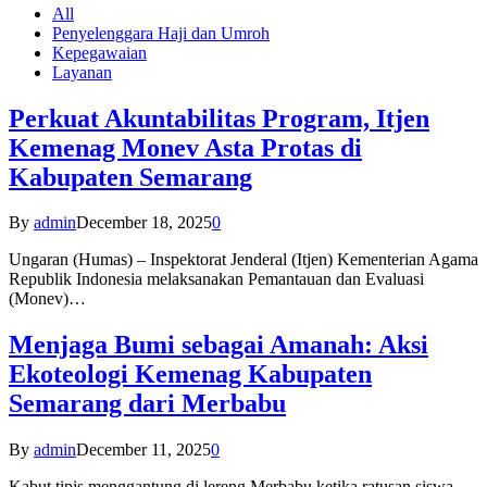
All
Penyelenggara Haji dan Umroh
Kepegawaian
Layanan
Perkuat Akuntabilitas Program, Itjen
Kemenag Monev Asta Protas di
Kabupaten Semarang
By
admin
December 18, 2025
0
Ungaran (Humas) – Inspektorat Jenderal (Itjen) Kementerian Agama
Republik Indonesia melaksanakan Pemantauan dan Evaluasi
(Monev)…
Menjaga Bumi sebagai Amanah: Aksi
Ekoteologi Kemenag Kabupaten
Semarang dari Merbabu
By
admin
December 11, 2025
0
Kabut tipis menggantung di lereng Merbabu ketika ratusan siswa-