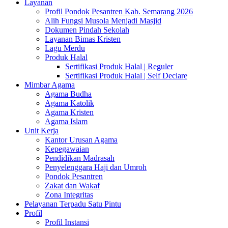
Layanan
Profil Pondok Pesantren Kab. Semarang 2026
Alih Fungsi Musola Menjadi Masjid
Dokumen Pindah Sekolah
Layanan Bimas Kristen
Lagu Merdu
Produk Halal
Sertifikasi Produk Halal | Reguler
Sertifikasi Produk Halal | Self Declare
Mimbar Agama
Agama Budha
Agama Katolik
Agama Kristen
Agama Islam
Unit Kerja
Kantor Urusan Agama
Kepegawaian
Pendidikan Madrasah
Penyelenggara Haji dan Umroh
Pondok Pesantren
Zakat dan Wakaf
Zona Integritas
Pelayanan Terpadu Satu Pintu
Profil
Profil Instansi