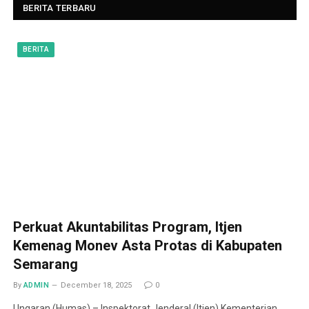
BERITA TERBARU
BERITA
Perkuat Akuntabilitas Program, Itjen
Kemenag Monev Asta Protas di Kabupaten
Semarang
By
ADMIN
December 18, 2025
0
Ungaran (Humas) – Inspektorat Jenderal (Itjen) Kementerian