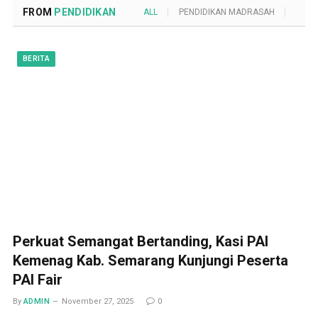
FROM
PENDIDIKAN
ALL
PENDIDIKAN MADRASAH
POND
BERITA
Perkuat Semangat Bertanding, Kasi PAI
Kemenag Kab. Semarang Kunjungi Peserta
PAI Fair
By
ADMIN
November 27, 2025
0