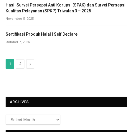
Hasil Survei Persepsi Anti Korupsi (SPAK) dan Survei Persepsi
Kualitas Pelayanan (SPKP) Triwulan 3 – 2025
November 5, 2025
Sertifikasi Produk Halal | Self Declare
October 7, 2025
N
1
2
e
x
t
ARCHIVES