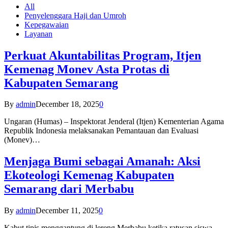
All
Penyelenggara Haji dan Umroh
Kepegawaian
Layanan
Perkuat Akuntabilitas Program, Itjen
Kemenag Monev Asta Protas di
Kabupaten Semarang
By
admin
December 18, 2025
0
Ungaran (Humas) – Inspektorat Jenderal (Itjen) Kementerian Agama
Republik Indonesia melaksanakan Pemantauan dan Evaluasi
(Monev)…
Menjaga Bumi sebagai Amanah: Aksi
Ekoteologi Kemenag Kabupaten
Semarang dari Merbabu
By
admin
December 11, 2025
0
Kabut tipis menggantung di lereng Merbabu ketika ratusan siswa-