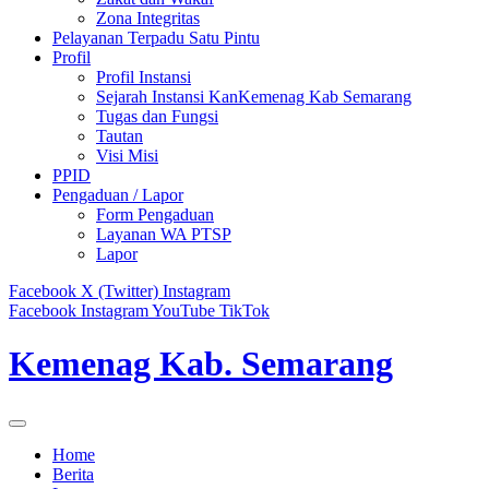
Zona Integritas
Pelayanan Terpadu Satu Pintu
Profil
Profil Instansi
Sejarah Instansi KanKemenag Kab Semarang
Tugas dan Fungsi
Tautan
Visi Misi
PPID
Pengaduan / Lapor
Form Pengaduan
Layanan WA PTSP
Lapor
Facebook
X (Twitter)
Instagram
Facebook
Instagram
YouTube
TikTok
Kemenag Kab. Semarang
Home
Berita