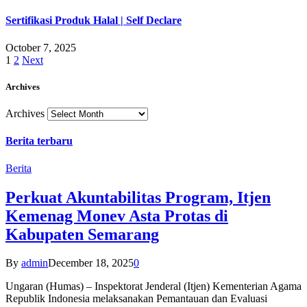
Sertifikasi Produk Halal | Self Declare
October 7, 2025
1
2
Next
Archives
Archives
Berita terbaru
Berita
Perkuat Akuntabilitas Program, Itjen
Kemenag Monev Asta Protas di
Kabupaten Semarang
By
admin
December 18, 2025
0
Ungaran (Humas) – Inspektorat Jenderal (Itjen) Kementerian Agama
Republik Indonesia melaksanakan Pemantauan dan Evaluasi