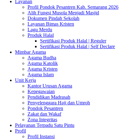
Layanan
Profil Pondok Pesantren Kab. Semarang 2026
Alih Fungsi Musola Menjadi Masjid
Dokumen Pindah Sekolah
Layanan Bimas Kristen
Lagu Merdu
Produk Halal
Sertifikasi Produk Halal | Reguler
Sertifikasi Produk Halal | Self Declare
Mimbar Agama
Agama Budha
Agama Katolik
Agama Kristen
Agama Islam
Unit Kerja
Kantor Urusan Agama
Kepegawaian
Pendidikan Madrasah
Penyelenggara Haji dan Umroh
Pondok Pesantren
Zakat dan Wakaf
Zona Integritas
Pelayanan Terpadu Satu Pintu
Profil
Profil Instansi