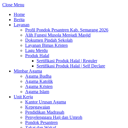
Close Menu
Home
Berita
Layanan
Profil Pondok Pesantren Kab. Semarang 2026
Alih Fungsi Musola Menjadi Masjid
Dokumen Pindah Sekolah
Layanan Bimas Kristen
Lagu Merdu
Produk Halal
Sertifikasi Produk Halal | Reguler
Sertifikasi Produk Halal | Self Declare
Mimbar Agama
Agama Budha
Agama Katolik
Agama Kristen
Agama Islam
Unit Kerja
Kantor Urusan Agama
Kepegawaian
Pendidikan Madrasah
Penyelenggara Haji dan Umroh
Pondok Pesantren
Zakat dan Wakaf