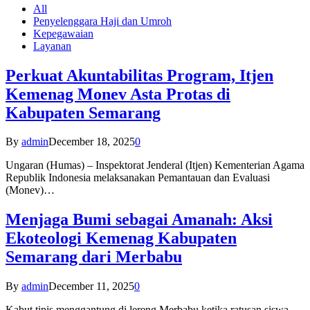
All
Penyelenggara Haji dan Umroh
Kepegawaian
Layanan
Perkuat Akuntabilitas Program, Itjen
Kemenag Monev Asta Protas di
Kabupaten Semarang
By
admin
December 18, 2025
0
Ungaran (Humas) – Inspektorat Jenderal (Itjen) Kementerian Agama
Republik Indonesia melaksanakan Pemantauan dan Evaluasi
(Monev)…
Menjaga Bumi sebagai Amanah: Aksi
Ekoteologi Kemenag Kabupaten
Semarang dari Merbabu
By
admin
December 11, 2025
0
Kabut tipis menggantung di lereng Merbabu ketika ratusan siswa-