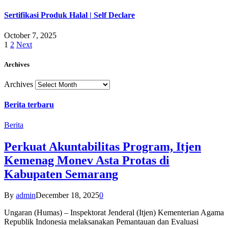
Sertifikasi Produk Halal | Self Declare
October 7, 2025
1
2
Next
Archives
Archives
Berita terbaru
Berita
Perkuat Akuntabilitas Program, Itjen
Kemenag Monev Asta Protas di
Kabupaten Semarang
By
admin
December 18, 2025
0
Ungaran (Humas) – Inspektorat Jenderal (Itjen) Kementerian Agama
Republik Indonesia melaksanakan Pemantauan dan Evaluasi