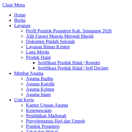
Close Menu
Home
Berita
Layanan
Profil Pondok Pesantren Kab. Semarang 2026
Alih Fungsi Musola Menjadi Masjid
Dokumen Pindah Sekolah
Layanan Bimas Kristen
Lagu Merdu
Produk Halal
Sertifikasi Produk Halal | Reguler
Sertifikasi Produk Halal | Self Declare
Mimbar Agama
Agama Budha
Agama Katolik
Agama Kristen
Agama Islam
Unit Kerja
Kantor Urusan Agama
Kepegawaian
Pendidikan Madrasah
Penyelenggara Haji dan Umroh
Pondok Pesantren
Zakat dan Wakaf