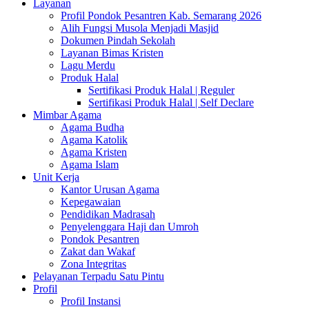
Layanan
Profil Pondok Pesantren Kab. Semarang 2026
Alih Fungsi Musola Menjadi Masjid
Dokumen Pindah Sekolah
Layanan Bimas Kristen
Lagu Merdu
Produk Halal
Sertifikasi Produk Halal | Reguler
Sertifikasi Produk Halal | Self Declare
Mimbar Agama
Agama Budha
Agama Katolik
Agama Kristen
Agama Islam
Unit Kerja
Kantor Urusan Agama
Kepegawaian
Pendidikan Madrasah
Penyelenggara Haji dan Umroh
Pondok Pesantren
Zakat dan Wakaf
Zona Integritas
Pelayanan Terpadu Satu Pintu
Profil
Profil Instansi