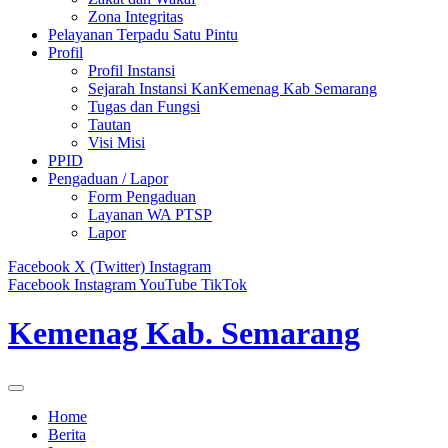
Zona Integritas
Pelayanan Terpadu Satu Pintu
Profil
Profil Instansi
Sejarah Instansi KanKemenag Kab Semarang
Tugas dan Fungsi
Tautan
Visi Misi
PPID
Pengaduan / Lapor
Form Pengaduan
Layanan WA PTSP
Lapor
Facebook
X (Twitter)
Instagram
Facebook
Instagram
YouTube
TikTok
Kemenag Kab. Semarang
Home
Berita