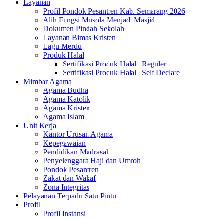
Layanan
Profil Pondok Pesantren Kab. Semarang 2026
Alih Fungsi Musola Menjadi Masjid
Dokumen Pindah Sekolah
Layanan Bimas Kristen
Lagu Merdu
Produk Halal
Sertifikasi Produk Halal | Reguler
Sertifikasi Produk Halal | Self Declare
Mimbar Agama
Agama Budha
Agama Katolik
Agama Kristen
Agama Islam
Unit Kerja
Kantor Urusan Agama
Kepegawaian
Pendidikan Madrasah
Penyelenggara Haji dan Umroh
Pondok Pesantren
Zakat dan Wakaf
Zona Integritas
Pelayanan Terpadu Satu Pintu
Profil
Profil Instansi