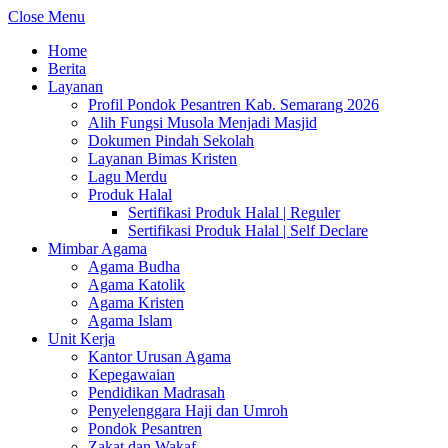
Close Menu
Home
Berita
Layanan
Profil Pondok Pesantren Kab. Semarang 2026
Alih Fungsi Musola Menjadi Masjid
Dokumen Pindah Sekolah
Layanan Bimas Kristen
Lagu Merdu
Produk Halal
Sertifikasi Produk Halal | Reguler
Sertifikasi Produk Halal | Self Declare
Mimbar Agama
Agama Budha
Agama Katolik
Agama Kristen
Agama Islam
Unit Kerja
Kantor Urusan Agama
Kepegawaian
Pendidikan Madrasah
Penyelenggara Haji dan Umroh
Pondok Pesantren
Zakat dan Wakaf