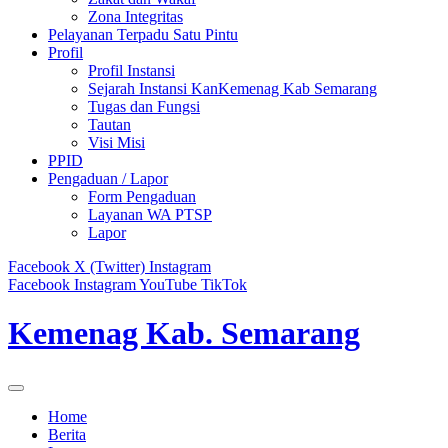
Zona Integritas
Pelayanan Terpadu Satu Pintu
Profil
Profil Instansi
Sejarah Instansi KanKemenag Kab Semarang
Tugas dan Fungsi
Tautan
Visi Misi
PPID
Pengaduan / Lapor
Form Pengaduan
Layanan WA PTSP
Lapor
Facebook
X (Twitter)
Instagram
Facebook
Instagram
YouTube
TikTok
Kemenag Kab. Semarang
Home
Berita