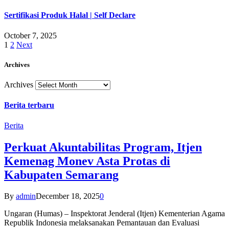
Sertifikasi Produk Halal | Self Declare
October 7, 2025
1
2
Next
Archives
Archives
Berita terbaru
Berita
Perkuat Akuntabilitas Program, Itjen
Kemenag Monev Asta Protas di
Kabupaten Semarang
By
admin
December 18, 2025
0
Ungaran (Humas) – Inspektorat Jenderal (Itjen) Kementerian Agama
Republik Indonesia melaksanakan Pemantauan dan Evaluasi