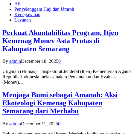
All
Penyelenggara Haji dan Umroh
Kepegawaian
Layanan
Perkuat Akuntabilitas Program, Itjen
Kemenag Monev Asta Protas di
Kabupaten Semarang
By
admin
December 18, 2025
0
Ungaran (Humas) – Inspektorat Jenderal (Itjen) Kementerian Agama
Republik Indonesia melaksanakan Pemantauan dan Evaluasi
(Monev)…
Menjaga Bumi sebagai Amanah: Aksi
Ekoteologi Kemenag Kabupaten
Semarang dari Merbabu
By
admin
December 11, 2025
0
Kabut tipis menggantung di lereng Merbabu ketika ratusan siswa-