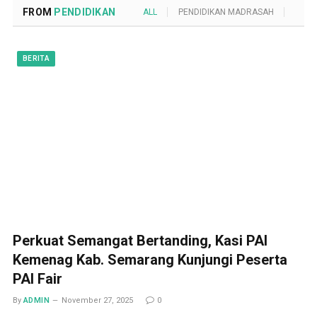
FROM
PENDIDIKAN
ALL
PENDIDIKAN MADRASAH
POND
BERITA
Perkuat Semangat Bertanding, Kasi PAI
Kemenag Kab. Semarang Kunjungi Peserta
PAI Fair
By
ADMIN
November 27, 2025
0