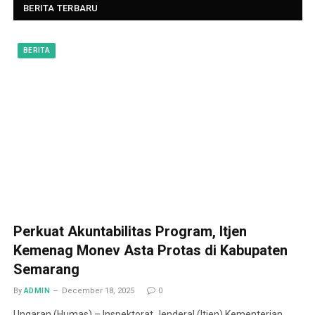
BERITA TERBARU
BERITA
Perkuat Akuntabilitas Program, Itjen
Kemenag Monev Asta Protas di Kabupaten
Semarang
By
ADMIN
December 18, 2025
0
Ungaran (Humas) – Inspektorat Jenderal (Itjen) Kementerian