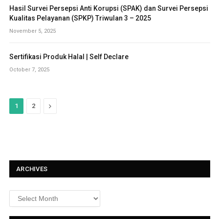
Hasil Survei Persepsi Anti Korupsi (SPAK) dan Survei Persepsi
Kualitas Pelayanan (SPKP) Triwulan 3 – 2025
November 5, 2025
Sertifikasi Produk Halal | Self Declare
October 7, 2025
N
1
2
e
x
t
ARCHIVES