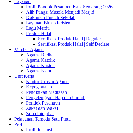
Layanan
Profil Pondok Pesantren Kab. Semarang 2026
Alih Fungsi Musola Menjadi Masjid
Dokumen Pindah Sekolah
Layanan Bimas Kristen
Lagu Merdu
Produk Halal
Sertifikasi Produk Halal | Reguler
Sertifikasi Produk Halal | Self Declare
Mimbar Agama
Agama Budha
Agama Katolik
Agama Kristen
Agama Islam
Unit Kerja
Kantor Urusan Agama
Kepegawaian
Pendidikan Madrasah
Penyelenggara Haji dan Umroh
Pondok Pesantren
Zakat dan Wakaf
Zona Integritas
Pelayanan Terpadu Satu Pintu
Profil
Profil Instansi