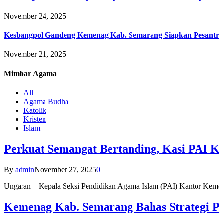
November 24, 2025
Kesbangpol Gandeng Kemenag Kab. Semarang Siapkan Pesantr
November 21, 2025
Mimbar
Agama
All
Agama Budha
Katolik
Kristen
Islam
Perkuat Semangat Bertanding, Kasi PAI 
By
admin
November 27, 2025
0
Ungaran – Kepala Seksi Pendidikan Agama Islam (PAI) Kantor K
Kemenag Kab. Semarang Bahas Strategi P