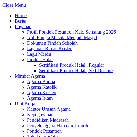
Close Menu
Home
Berita
Layanan
Profil Pondok Pesantren Kab. Semarang 2026
Alih Fungsi Musola Menjadi Masjid
Dokumen Pindah Sekolah
Layanan Bimas Kristen
Lagu Merdu
Produk Halal
Sertifikasi Produk Halal | Reguler
Sertifikasi Produk Halal | Self Declare
Mimbar Agama
Agama Budha
Agama Katolik
Agama Kristen
Agama Islam
Unit Kerja
Kantor Urusan Agama
Kepegawaian
Pendidikan Madrasah
Penyelenggara Haji dan Umroh
Pondok Pesantren
Zakat dan Wakaf