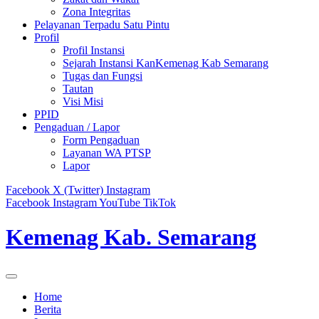
Zona Integritas
Pelayanan Terpadu Satu Pintu
Profil
Profil Instansi
Sejarah Instansi KanKemenag Kab Semarang
Tugas dan Fungsi
Tautan
Visi Misi
PPID
Pengaduan / Lapor
Form Pengaduan
Layanan WA PTSP
Lapor
Facebook
X (Twitter)
Instagram
Facebook
Instagram
YouTube
TikTok
Kemenag Kab. Semarang
Home
Berita