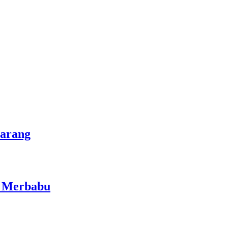
marang
i Merbabu