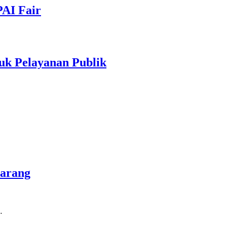
PAI Fair
uk Pelayanan Publik
marang
…