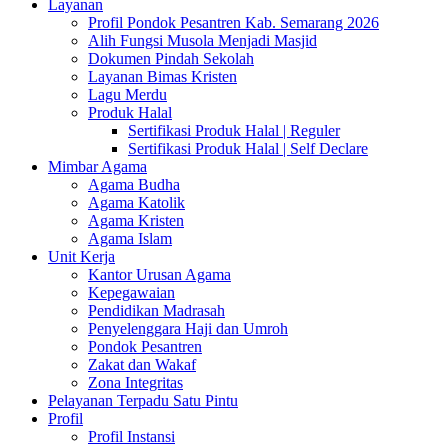
Layanan
Profil Pondok Pesantren Kab. Semarang 2026
Alih Fungsi Musola Menjadi Masjid
Dokumen Pindah Sekolah
Layanan Bimas Kristen
Lagu Merdu
Produk Halal
Sertifikasi Produk Halal | Reguler
Sertifikasi Produk Halal | Self Declare
Mimbar Agama
Agama Budha
Agama Katolik
Agama Kristen
Agama Islam
Unit Kerja
Kantor Urusan Agama
Kepegawaian
Pendidikan Madrasah
Penyelenggara Haji dan Umroh
Pondok Pesantren
Zakat dan Wakaf
Zona Integritas
Pelayanan Terpadu Satu Pintu
Profil
Profil Instansi