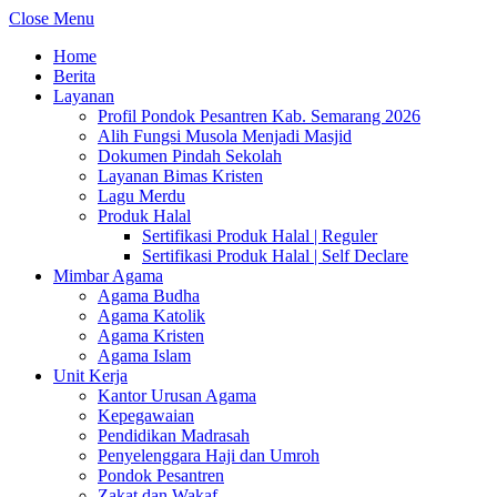
Close Menu
Home
Berita
Layanan
Profil Pondok Pesantren Kab. Semarang 2026
Alih Fungsi Musola Menjadi Masjid
Dokumen Pindah Sekolah
Layanan Bimas Kristen
Lagu Merdu
Produk Halal
Sertifikasi Produk Halal | Reguler
Sertifikasi Produk Halal | Self Declare
Mimbar Agama
Agama Budha
Agama Katolik
Agama Kristen
Agama Islam
Unit Kerja
Kantor Urusan Agama
Kepegawaian
Pendidikan Madrasah
Penyelenggara Haji dan Umroh
Pondok Pesantren
Zakat dan Wakaf