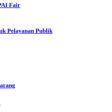
PAI Fair
uk Pelayanan Publik
marang
…