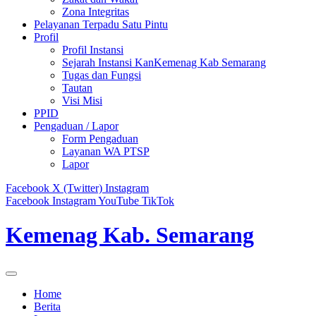
Zona Integritas
Pelayanan Terpadu Satu Pintu
Profil
Profil Instansi
Sejarah Instansi KanKemenag Kab Semarang
Tugas dan Fungsi
Tautan
Visi Misi
PPID
Pengaduan / Lapor
Form Pengaduan
Layanan WA PTSP
Lapor
Facebook
X (Twitter)
Instagram
Facebook
Instagram
YouTube
TikTok
Kemenag Kab. Semarang
Home
Berita