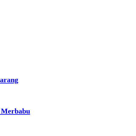
marang
i Merbabu