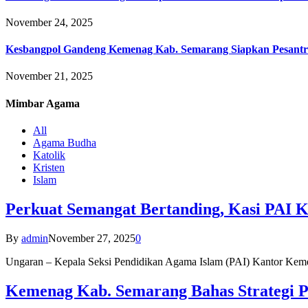
November 24, 2025
Kesbangpol Gandeng Kemenag Kab. Semarang Siapkan Pesantr
November 21, 2025
Mimbar
Agama
All
Agama Budha
Katolik
Kristen
Islam
Perkuat Semangat Bertanding, Kasi PAI 
By
admin
November 27, 2025
0
Ungaran – Kepala Seksi Pendidikan Agama Islam (PAI) Kantor K
Kemenag Kab. Semarang Bahas Strategi P