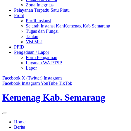
Zona Integritas
Pelayanan Terpadu Satu Pintu
Profil
Profil Instansi
Sejarah Instansi KanKemenag Kab Semarang
Tugas dan Fungsi
Tautan
Visi Misi
PPID
Pengaduan / Lapor
Form Pengaduan
Layanan WA PTSP
Lapor
Facebook
X (Twitter)
Instagram
Facebook
Instagram
YouTube
TikTok
Kemenag Kab. Semarang
Home
Berita