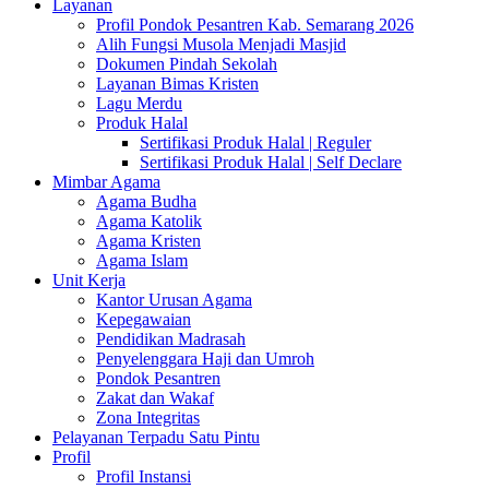
Layanan
Profil Pondok Pesantren Kab. Semarang 2026
Alih Fungsi Musola Menjadi Masjid
Dokumen Pindah Sekolah
Layanan Bimas Kristen
Lagu Merdu
Produk Halal
Sertifikasi Produk Halal | Reguler
Sertifikasi Produk Halal | Self Declare
Mimbar Agama
Agama Budha
Agama Katolik
Agama Kristen
Agama Islam
Unit Kerja
Kantor Urusan Agama
Kepegawaian
Pendidikan Madrasah
Penyelenggara Haji dan Umroh
Pondok Pesantren
Zakat dan Wakaf
Zona Integritas
Pelayanan Terpadu Satu Pintu
Profil
Profil Instansi