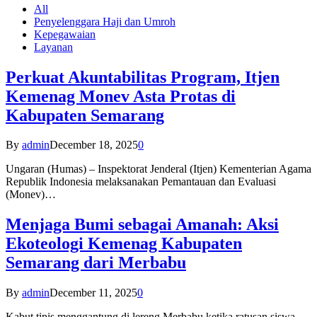
All
Penyelenggara Haji dan Umroh
Kepegawaian
Layanan
Perkuat Akuntabilitas Program, Itjen
Kemenag Monev Asta Protas di
Kabupaten Semarang
By
admin
December 18, 2025
0
Ungaran (Humas) – Inspektorat Jenderal (Itjen) Kementerian Agama
Republik Indonesia melaksanakan Pemantauan dan Evaluasi
(Monev)…
Menjaga Bumi sebagai Amanah: Aksi
Ekoteologi Kemenag Kabupaten
Semarang dari Merbabu
By
admin
December 11, 2025
0
Kabut tipis menggantung di lereng Merbabu ketika ratusan siswa-