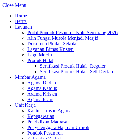
Close Menu
Home
Berita
Layanan
Profil Pondok Pesantren Kab. Semarang 2026
Alih Fungsi Musola Menjadi Masjid
Dokumen Pindah Sekolah
Layanan Bimas Kristen
Lagu Merdu
Produk Halal
Sertifikasi Produk Halal | Reguler
Sertifikasi Produk Halal | Self Declare
Mimbar Agama
Agama Budha
Agama Katolik
Agama Kristen
Agama Islam
Unit Kerja
Kantor Urusan Agama
Kepegawaian
Pendidikan Madrasah
Penyelenggara Haji dan Umroh
Pondok Pesantren
Zakat dan Wakaf