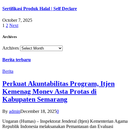
Sertifikasi Produk Halal | Self Declare
October 7, 2025
1
2
Next
Archives
Archives
Berita terbaru
Berita
Perkuat Akuntabilitas Program, Itjen
Kemenag Monev Asta Protas di
Kabupaten Semarang
By
admin
December 18, 2025
0
Ungaran (Humas) – Inspektorat Jenderal (Itjen) Kementerian Agama
Republik Indonesia melaksanakan Pemantauan dan Evaluasi