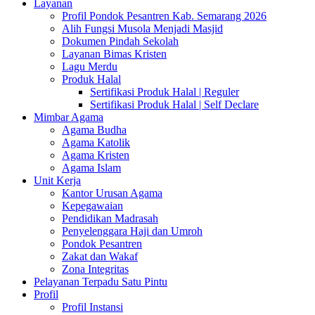
Layanan
Profil Pondok Pesantren Kab. Semarang 2026
Alih Fungsi Musola Menjadi Masjid
Dokumen Pindah Sekolah
Layanan Bimas Kristen
Lagu Merdu
Produk Halal
Sertifikasi Produk Halal | Reguler
Sertifikasi Produk Halal | Self Declare
Mimbar Agama
Agama Budha
Agama Katolik
Agama Kristen
Agama Islam
Unit Kerja
Kantor Urusan Agama
Kepegawaian
Pendidikan Madrasah
Penyelenggara Haji dan Umroh
Pondok Pesantren
Zakat dan Wakaf
Zona Integritas
Pelayanan Terpadu Satu Pintu
Profil
Profil Instansi