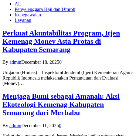
All
Penyelenggara Haji dan Umroh
Kepegawaian
Layanan
Perkuat Akuntabilitas Program, Itjen
Kemenag Monev Asta Protas di
Kabupaten Semarang
By
admin
December 18, 2025
0
Ungaran (Humas) – Inspektorat Jenderal (Itjen) Kementerian Agama
Republik Indonesia melaksanakan Pemantauan dan Evaluasi
(Monev)…
Menjaga Bumi sebagai Amanah: Aksi
Ekoteologi Kemenag Kabupaten
Semarang dari Merbabu
By
admin
December 11, 2025
0
Kabut tipis menggantung di lereng Merbabu ketika ratusan siswa-