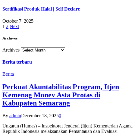
Sertifikasi Produk Halal | Self Declare
October 7, 2025
1
2
Next
Archives
Archives
Berita terbaru
Berita
Perkuat Akuntabilitas Program, Itjen
Kemenag Monev Asta Protas di
Kabupaten Semarang
By
admin
December 18, 2025
0
Ungaran (Humas) – Inspektorat Jenderal (Itjen) Kementerian Agama
Republik Indonesia melaksanakan Pemantauan dan Evaluasi