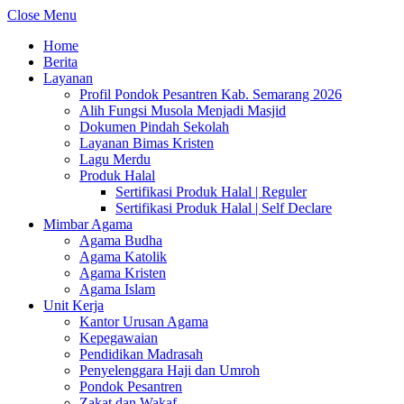
Close Menu
Home
Berita
Layanan
Profil Pondok Pesantren Kab. Semarang 2026
Alih Fungsi Musola Menjadi Masjid
Dokumen Pindah Sekolah
Layanan Bimas Kristen
Lagu Merdu
Produk Halal
Sertifikasi Produk Halal | Reguler
Sertifikasi Produk Halal | Self Declare
Mimbar Agama
Agama Budha
Agama Katolik
Agama Kristen
Agama Islam
Unit Kerja
Kantor Urusan Agama
Kepegawaian
Pendidikan Madrasah
Penyelenggara Haji dan Umroh
Pondok Pesantren
Zakat dan Wakaf