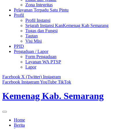
Zona Integritas
Pelayanan Terpadu Satu Pintu
Profil
Profil Instansi
Sejarah Instansi KanKemenag Kab Semarang
Tugas dan Fungsi
Tautan
Visi Misi
PPID
Pengaduan / Lapor
Form Pengaduan
Layanan WA PTSP
Lapor
Facebook
X (Twitter)
Instagram
Facebook
Instagram
YouTube
TikTok
Kemenag Kab. Semarang
Home
Berita