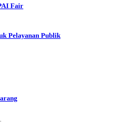
PAI Fair
uk Pelayanan Publik
marang
…