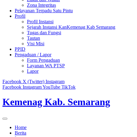
Zona Integritas
Pelayanan Terpadu Satu Pintu
Profil
Profil Instansi
Sejarah Instansi KanKemenag Kab Semarang
Tugas dan Fungsi
Tautan
Visi Misi
PPID
Pengaduan / Lapor
Form Pengaduan
Layanan WA PTSP
Lapor
Facebook
X (Twitter)
Instagram
Facebook
Instagram
YouTube
TikTok
Kemenag Kab. Semarang
Home
Berita