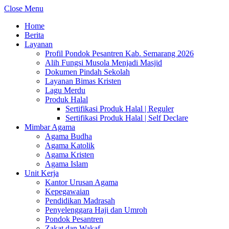
Close Menu
Home
Berita
Layanan
Profil Pondok Pesantren Kab. Semarang 2026
Alih Fungsi Musola Menjadi Masjid
Dokumen Pindah Sekolah
Layanan Bimas Kristen
Lagu Merdu
Produk Halal
Sertifikasi Produk Halal | Reguler
Sertifikasi Produk Halal | Self Declare
Mimbar Agama
Agama Budha
Agama Katolik
Agama Kristen
Agama Islam
Unit Kerja
Kantor Urusan Agama
Kepegawaian
Pendidikan Madrasah
Penyelenggara Haji dan Umroh
Pondok Pesantren
Zakat dan Wakaf