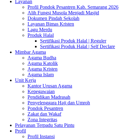
Layanan
Profil Pondok Pesantren Kab. Semarang 2026
Alih Fungsi Musola Menjadi Masjid
Dokumen Pindah Sekolah
Layanan Bimas Kristen
Lagu Merdu
Produk Halal
Sertifikasi Produk Halal | Reguler
Sertifikasi Produk Halal | Self Declare
Mimbar Agama
Agama Budha
Agama Katolik
Agama Kristen
Agama Islam
Unit Kerja
Kantor Urusan Agama
Kepegawaian
Pendidikan Madrasah
Penyelenggara Haji dan Umroh
Pondok Pesantren
Zakat dan Wakaf
Zona Integritas
Pelayanan Terpadu Satu Pintu
Profil
Profil Instansi