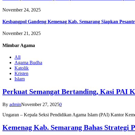
November 24, 2025
Kesbangpol Gandeng Kemenag Kab. Semarang Siapkan Pesantr
November 21, 2025
Mimbar
Agama
All
Agama Budha
Katolik
Kristen
Islam
Perkuat Semangat Bertanding, Kasi PAI 
By
admin
November 27, 2025
0
Ungaran – Kepala Seksi Pendidikan Agama Islam (PAI) Kantor K
Kemenag Kab. Semarang Bahas Strategi P