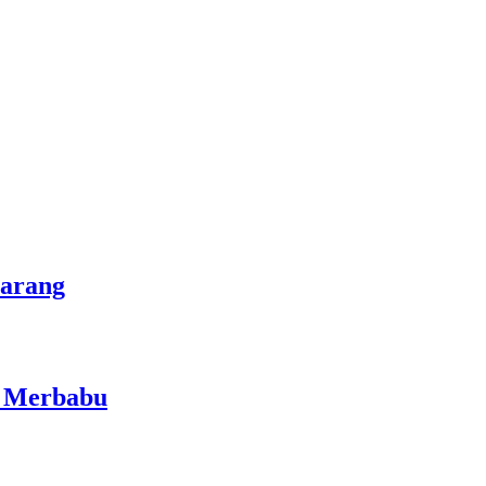
marang
i Merbabu