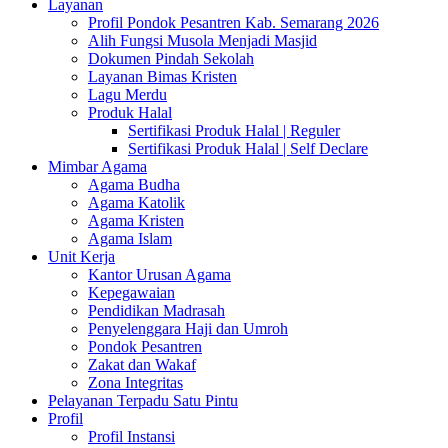
Layanan
Profil Pondok Pesantren Kab. Semarang 2026
Alih Fungsi Musola Menjadi Masjid
Dokumen Pindah Sekolah
Layanan Bimas Kristen
Lagu Merdu
Produk Halal
Sertifikasi Produk Halal | Reguler
Sertifikasi Produk Halal | Self Declare
Mimbar Agama
Agama Budha
Agama Katolik
Agama Kristen
Agama Islam
Unit Kerja
Kantor Urusan Agama
Kepegawaian
Pendidikan Madrasah
Penyelenggara Haji dan Umroh
Pondok Pesantren
Zakat dan Wakaf
Zona Integritas
Pelayanan Terpadu Satu Pintu
Profil
Profil Instansi