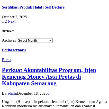
Sertifikasi Produk Halal | Self Declare
October 7, 2025
1
2
Next
Archives
Archives
Berita terbaru
Berita
Perkuat Akuntabilitas Program, Itjen
Kemenag Monev Asta Protas di
Kabupaten Semarang
By
admin
December 18, 2025
0
Ungaran (Humas) – Inspektorat Jenderal (Itjen) Kementerian Agama
Republik Indonesia melaksanakan Pemantauan dan Evaluasi