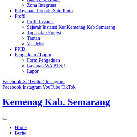
Zona Integritas
Pelayanan Terpadu Satu Pintu
Profil
Profil Instansi
Sejarah Instansi KanKemenag Kab Semarang
Tugas dan Fungsi
Tautan
Visi Misi
PPID
Pengaduan / Lapor
Form Pengaduan
Layanan WA PTSP
Lapor
Facebook
X (Twitter)
Instagram
Facebook
Instagram
YouTube
TikTok
Kemenag Kab. Semarang
Home
Berita