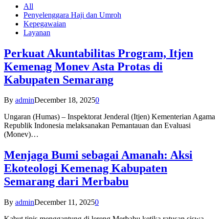
All
Penyelenggara Haji dan Umroh
Kepegawaian
Layanan
Perkuat Akuntabilitas Program, Itjen
Kemenag Monev Asta Protas di
Kabupaten Semarang
By
admin
December 18, 2025
0
Ungaran (Humas) – Inspektorat Jenderal (Itjen) Kementerian Agama
Republik Indonesia melaksanakan Pemantauan dan Evaluasi
(Monev)…
Menjaga Bumi sebagai Amanah: Aksi
Ekoteologi Kemenag Kabupaten
Semarang dari Merbabu
By
admin
December 11, 2025
0
Kabut tipis menggantung di lereng Merbabu ketika ratusan siswa-