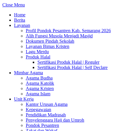
Close Menu
Home
Berita
Layanan
Profil Pondok Pesantren Kab. Semarang 2026
Alih Fungsi Musola Menjadi Masjid
Dokumen Pindah Sekolah
Layanan Bimas Kristen
Lagu Merdu
Produk Halal
Sertifikasi Produk Halal | Reguler
Sertifikasi Produk Halal | Self Declare
Mimbar Agama
Agama Budha
Agama Katolik
Agama Kristen
Agama Islam
Unit Kerja
Kantor Urusan Agama
Kepegawaian
Pendidikan Madrasah
Penyelenggara Haji dan Umroh
Pondok Pesantren
Zakat dan Wakaf