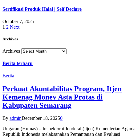
Sertifikasi Produk Halal | Self Declare
October 7, 2025
1
2
Next
Archives
Archives
Berita terbaru
Berita
Perkuat Akuntabilitas Program, Itjen
Kemenag Monev Asta Protas di
Kabupaten Semarang
By
admin
December 18, 2025
0
Ungaran (Humas) – Inspektorat Jenderal (Itjen) Kementerian Agama
Republik Indonesia melaksanakan Pemantauan dan Evaluasi