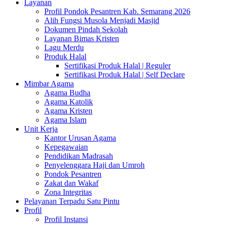
Layanan
Profil Pondok Pesantren Kab. Semarang 2026
Alih Fungsi Musola Menjadi Masjid
Dokumen Pindah Sekolah
Layanan Bimas Kristen
Lagu Merdu
Produk Halal
Sertifikasi Produk Halal | Reguler
Sertifikasi Produk Halal | Self Declare
Mimbar Agama
Agama Budha
Agama Katolik
Agama Kristen
Agama Islam
Unit Kerja
Kantor Urusan Agama
Kepegawaian
Pendidikan Madrasah
Penyelenggara Haji dan Umroh
Pondok Pesantren
Zakat dan Wakaf
Zona Integritas
Pelayanan Terpadu Satu Pintu
Profil
Profil Instansi