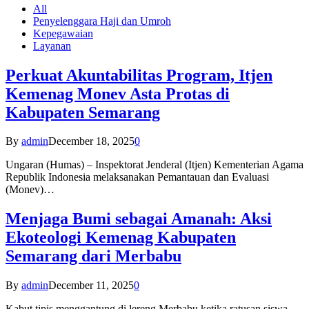
All
Penyelenggara Haji dan Umroh
Kepegawaian
Layanan
Perkuat Akuntabilitas Program, Itjen
Kemenag Monev Asta Protas di
Kabupaten Semarang
By
admin
December 18, 2025
0
Ungaran (Humas) – Inspektorat Jenderal (Itjen) Kementerian Agama
Republik Indonesia melaksanakan Pemantauan dan Evaluasi
(Monev)…
Menjaga Bumi sebagai Amanah: Aksi
Ekoteologi Kemenag Kabupaten
Semarang dari Merbabu
By
admin
December 11, 2025
0
Kabut tipis menggantung di lereng Merbabu ketika ratusan siswa-