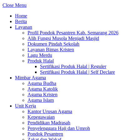
Close Menu
Home
Berita
Layanan
Profil Pondok Pesantren Kab. Semarang 2026
Alih Fungsi Musola Menjadi Masjid
Dokumen Pindah Sekolah
Layanan Bimas Kristen
Lagu Merdu
Produk Halal
Sertifikasi Produk Halal | Reguler
Sertifikasi Produk Halal | Self Declare
Mimbar Agama
Agama Budha
Agama Katolik
Agama Kristen
Agama Islam
Unit Kerja
Kantor Urusan Agama
Kepegawaian
Pendidikan Madrasah
Penyelenggara Haji dan Umroh
Pondok Pesantren
Zakat dan Wakaf